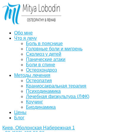
Обо мне
Что я лечу
Боль в пояснице
Головные боли и мигрень
Сколиоз у детей
Панические атаки
Боли в спине
Остеохондроз
Методы лечения
Остеопатия
Краниосакральная терапия
Психодинамика
Лечебная физкультура (ЛФК)
Коучинг
Биодинамика
Цены
Блог
Киев, Оболонская Набережная 1