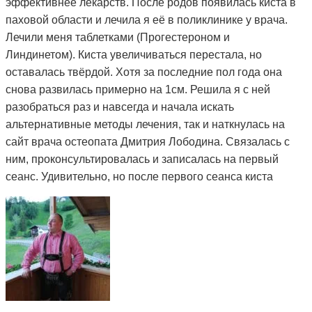
эффективнее лекарств. После родов появилась киста в
паховой области и лечила я её в поликлинике у врача.
Лечили меня таблетками (Прогестероном и
Линдинетом). Киста увеличиваться перестала, но
оставалась твёрдой. Хотя за последние пол года она
снова развилась примерно на 1см. Решила я с ней
разобраться раз и навсегда и начала искать
альтернативные методы лечения, так и наткнулась на
сайт врача остеопата Дмитрия Лободина. Связалась с
ним, проконсультировалась и записалась на первый
сеанс. Удивительно, но после первого сеанса киста
стала мягкой. Я стала посещать сеансы по назначению
Дмитрия и спустя 3 месяца она полностью рассосалась.
Как это работает, вообще не понимаю. То чего
лекарства не смогли седлать за полтора года, смог
сделать Дмитрий и за такой небольшой срок. Врач в
поликлинике сказал, что мне просто повезло и я на
опытного специалиста наткнулась. А ещё говорят, что