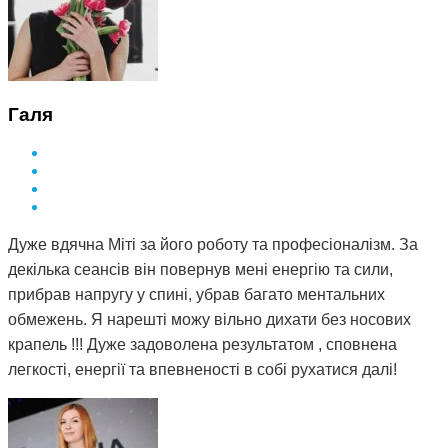
Галя
Дуже вдячна Міті за його роботу та професіоналізм. За
декілька сеансів він повернув мені енергію та сили,
прибрав напругу у спині, убрав багато ментальних
обмежень. Я нарешті можу вільно дихати без носових
крапель !!! Дуже задоволена результатом , сповнена
легкості, енергії та впевненості в собі рухатися далі!