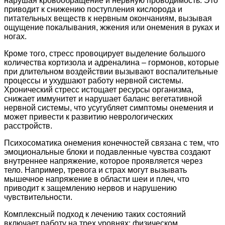
нарушая кровообращение и нервную проводимость. Это
приводит к снижению поступления кислорода и
питательных веществ к нервным окончаниям, вызывая
ощущение покалывания, жжения или онемения в руках и
ногах.
Кроме того, стресс провоцирует выделение большого
количества кортизола и адреналина – гормонов, которые
при длительном воздействии вызывают воспалительные
процессы и ухудшают работу нервной системы.
Хронический стресс истощает ресурсы организма,
снижает иммунитет и нарушает баланс вегетативной
нервной системы, что усугубляет симптомы онемения и
может привести к развитию неврологических
расстройств.
Психосоматика онемения конечностей связана с тем, что
эмоциональные блоки и подавленные чувства создают
внутреннее напряжение, которое проявляется через
тело. Например, тревога и страх могут вызывать
мышечное напряжение в области шеи и плеч, что
приводит к защемлению нервов и нарушению
чувствительности.
Комплексный подход к лечению таких состояний
включает работу на трех уровнях: физическом,