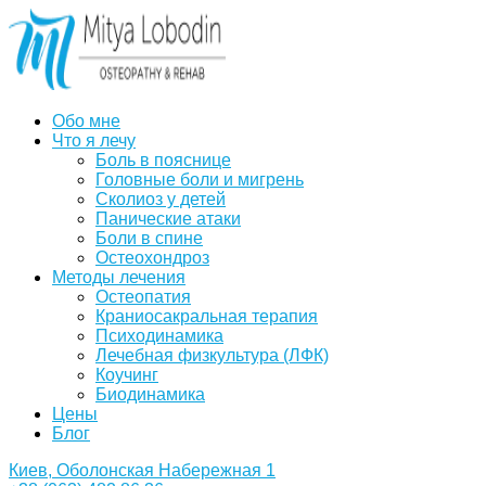
Обо мне
Что я лечу
Боль в пояснице
Головные боли и мигрень
Сколиоз у детей
Панические атаки
Боли в спине
Остеохондроз
Методы лечения
Остеопатия
Краниосакральная терапия
Психодинамика
Лечебная физкультура (ЛФК)
Коучинг
Биодинамика
Цены
Блог
Киев, Оболонская Набережная 1