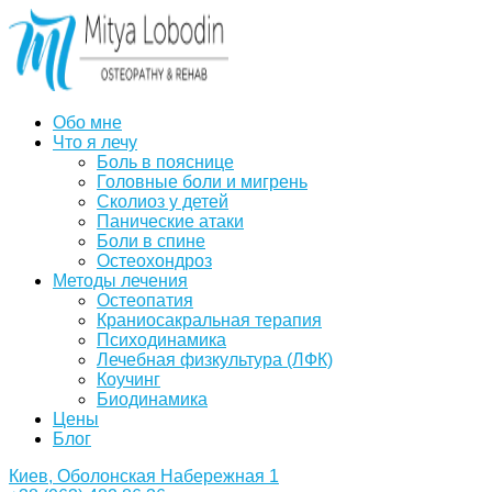
Обо мне
Что я лечу
Боль в пояснице
Головные боли и мигрень
Сколиоз у детей
Панические атаки
Боли в спине
Остеохондроз
Методы лечения
Остеопатия
Краниосакральная терапия
Психодинамика
Лечебная физкультура (ЛФК)
Коучинг
Биодинамика
Цены
Блог
Киев, Оболонская Набережная 1