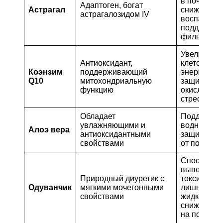
в почках,
Адаптоген, богат
Астрагал
снижает
астрагалозидом IV
воспаление
поддержив
фильтраци
Увеличива
Антиоксидант,
клеточную
Коэнзим
поддерживающий
энергию,
Q10
митохондриальную
защищает 
функцию
окислитель
стресса
Обладает
Поддержив
увлажняющими и
водный бал
Алоэ вера
антиоксидантными
защищает к
свойствами
от повреж
Способств
выведени
Природный диуретик с
токсинов и
Одуванчик
мягкими мочегонными
лишней
свойствами
жидкости,
снижает на
на почки