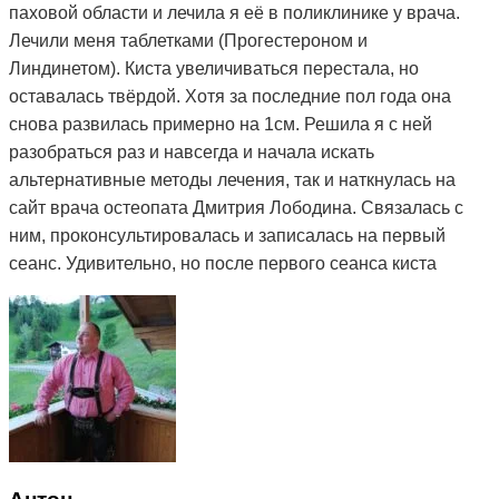
паховой области и лечила я её в поликлинике у врача.
Лечили меня таблетками (Прогестероном и
Линдинетом). Киста увеличиваться перестала, но
оставалась твёрдой. Хотя за последние пол года она
снова развилась примерно на 1см. Решила я с ней
разобраться раз и навсегда и начала искать
альтернативные методы лечения, так и наткнулась на
сайт врача остеопата Дмитрия Лободина. Связалась с
ним, проконсультировалась и записалась на первый
сеанс. Удивительно, но после первого сеанса киста
стала мягкой. Я стала посещать сеансы по назначению
Дмитрия и спустя 3 месяца она полностью рассосалась.
Как это работает, вообще не понимаю. То чего
лекарства не смогли седлать за полтора года, смог
сделать Дмитрий и за такой небольшой срок. Врач в
поликлинике сказал, что мне просто повезло и я на
опытного специалиста наткнулась. А ещё говорят, что
здоровье за деньги не купишь. Я вот купила и спасибо