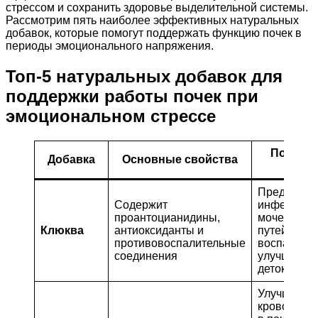
стрессом и сохранить здоровье выделительной системы.
Рассмотрим пять наиболее эффективных натуральных
добавок, которые помогут поддержать функцию почек в
периоды эмоционального напряжения.
Топ-5 натуральных добавок для
поддержки работы почек при
эмоциональном стрессе
Польза 
Добавка
Основные свойства
поче
Предотвра
Содержит
инфекции
проантоцианидины,
мочевыво
Клюква
антиоксиданты и
путей, сни
противовоспалительные
воспаление
соединения
улучшает
детоксика
Улучшает
кровообра