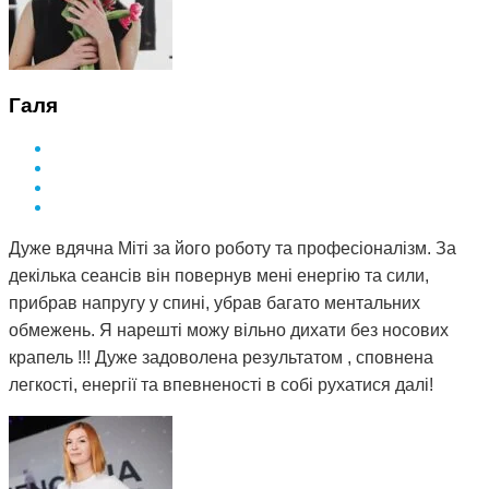
Галя
Дуже вдячна Міті за його роботу та професіоналізм. За
декілька сеансів він повернув мені енергію та сили,
прибрав напругу у спині, убрав багато ментальних
обмежень. Я нарешті можу вільно дихати без носових
крапель !!! Дуже задоволена результатом , сповнена
легкості, енергії та впевненості в собі рухатися далі!