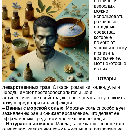
потницы у
взрослых
можно
использовать
различные
народные
средства,
которые
помогают
успокоить кожу
и снизить
воспаление.
Вот некоторые
из них:
–
Отвары
лекарственных трав
: Отвары ромашки, календулы и
череды имеют противовоспалительные и
антисептические свойства, которые помогают успокоить
кожу и предотвратить инфекции.
–
Ванны с морской солью
: Морская соль способствует
заживлению ран и снижает воспаление, что делает ее
эффективным средством для лечения потницы.
–
Натуральные масла
: Масла, такие как кокосовое или
оливковое, увлажняют кожу и уменьшают раздражение,