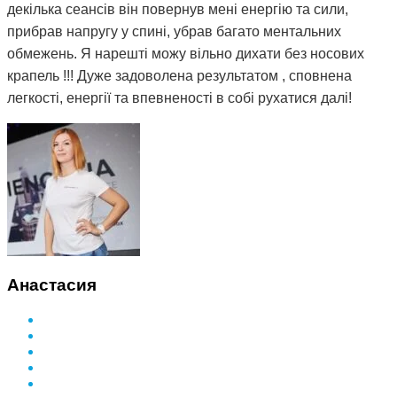
декілька сеансів він повернув мені енергію та сили,
прибрав напругу у спині, убрав багато ментальних
обмежень. Я нарешті можу вільно дихати без носових
крапель !!! Дуже задоволена результатом , сповнена
легкості, енергії та впевненості в собі рухатися далі!
Анастасия