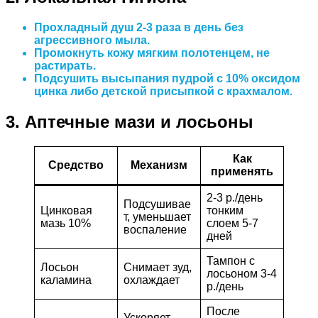
Прохладный душ 2-3 раза в день без
агрессивного мыла.
Промокнуть кожу мягким полотенцем, не
растирать.
Подсушить высыпания пудрой с 10% оксидом
цинка либо детской присыпкой с крахмалом.
3. Аптечные мази и лосьоны
Как
Средство
Механизм
применять
2-3 р./день
Подсушивае
Цинковая
тонким
т, уменьшает
мазь 10%
слоем 5-7
воспаление
дней
Тампон с
Лосьон
Снимает зуд,
лосьоном 3-4
каламина
охлаждает
р./день
После
Ускоряет