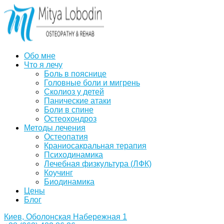
Обо мне
Что я лечу
Боль в пояснице
Головные боли и мигрень
Сколиоз у детей
Панические атаки
Боли в спине
Остеохондроз
Методы лечения
Остеопатия
Краниосакральная терапия
Психодинамика
Лечебная физкультура (ЛФК)
Коучинг
Биодинамика
Цены
Блог
Киев, Оболонская Набережная 1