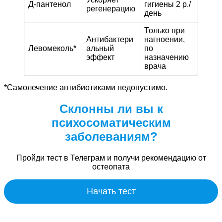
Д-пантенол
гигиены 2 р./
регенерацию
день
Только при
Антибактери
нагноении,
Левомеколь*
альный
по
эффект
назначению
врача
*Самолечение антибиотиками недопустимо.
Склонны ли вы к
психосоматическим
заболеваниям?
Пройди тест в Телеграм и получи рекомендацию от
остеопата
Начать тест