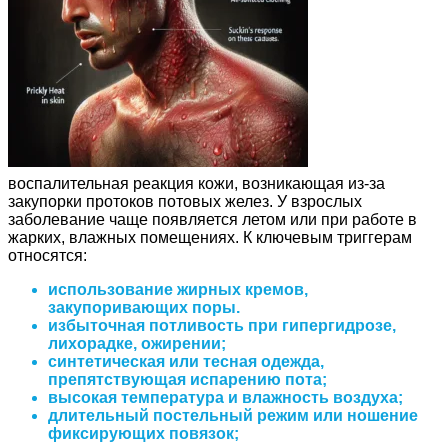
воспалительная реакция кожи, возникающая из-за
закупорки протоков потовых желез. У взрослых
заболевание чаще появляется летом или при работе в
жарких, влажных помещениях. К ключевым триггерам
относятся:
использование жирных кремов,
закупоривающих поры.
избыточная потливость при гипергидрозе,
лихорадке, ожирении;
синтетическая или тесная одежда,
препятствующая испарению пота;
высокая температура и влажность воздуха;
длительный постельный режим или ношение
фиксирующих повязок;