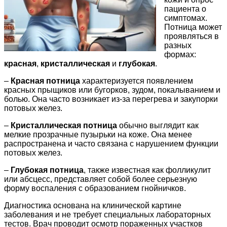
пациента о
симптомах.
Потница может
проявляться в
разных
формах:
красная
,
кристаллическая
и
глубокая
.
–
Красная потница
характеризуется появлением
красных прыщиков или бугорков, зудом, покалыванием и
болью. Она часто возникает из-за перегрева и закупорки
потовых желез.
–
Кристаллическая потница
обычно выглядит как
мелкие прозрачные пузырьки на коже. Она менее
распространена и часто связана с нарушением функции
потовых желез.
–
Глубокая потница
, также известная как фолликулит
или абсцесс, представляет собой более серьезную
форму воспаления с образованием гнойничков.
Диагностика основана на клинической картине
заболевания и не требует специальных лабораторных
тестов. Врач проводит осмотр пораженных участков