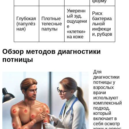
форму
Умеренн
Риск
ый зуд,
Глубокая
Плотные
бактериа
ощущени
(папулёз
телесные
льной
е
ная)
папулы
инфекци
«клетки»
и, рубцов
на коже
Обзор методов диагностики
потницы
Для
диагностики
потницы у
взрослых
врачи
используют
комплексный
подход,
который
включает в
себя осмотр
кожи и опрос