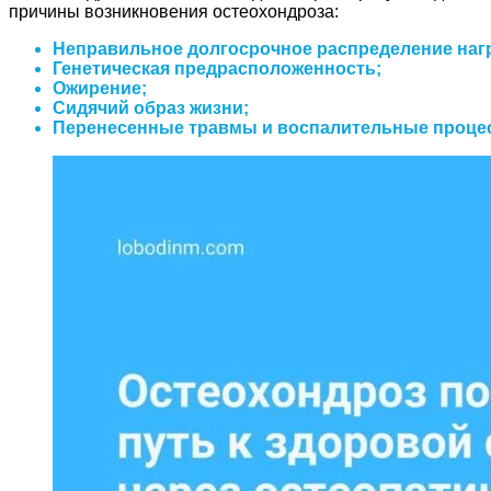
причины возникновения остеохондроза:
Неправильное долгосрочное распределение нагру
Генетическая предрасположенность;
Ожирение;
Сидячий образ жизни;
Перенесенные травмы и воспалительные проце