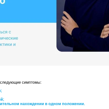
 следующие симптомы:
;
й;
лительном нахождении в одном положении.