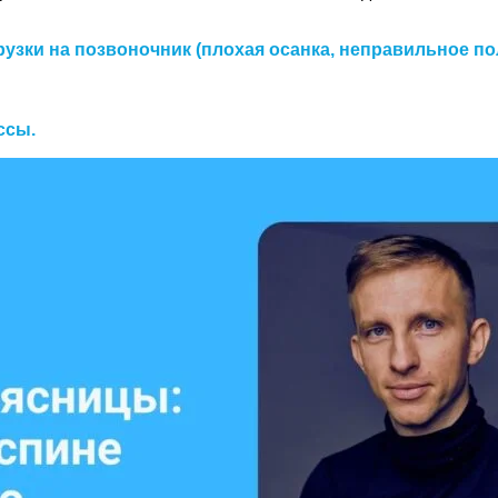
зки на позвоночник (плохая осанка, неправильное по
ссы.