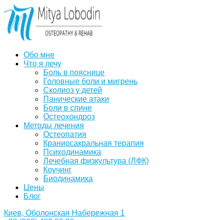
Обо мне
Что я лечу
Боль в пояснице
Головные боли и мигрень
Сколиоз у детей
Панические атаки
Боли в спине
Остеохондроз
Методы лечения
Остеопатия
Краниосакральная терапия
Психодинамика
Лечебная физкультура (ЛФК)
Коучинг
Биодинамика
Цены
Блог
Киев, Оболонская Набережная 1