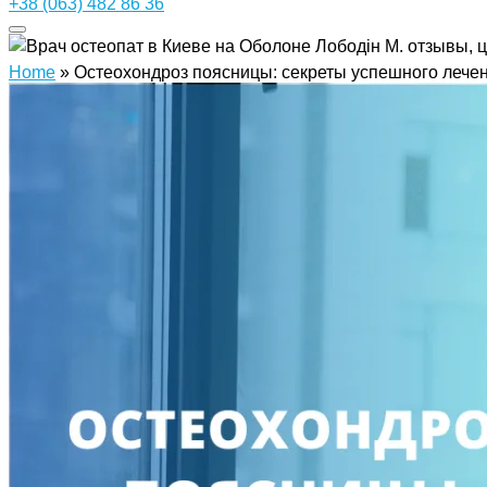
+38 (063) 482 86 36
Home
»
Остеохондроз поясницы: секреты успешного лече