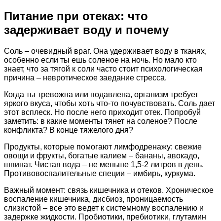
Питание при отеках: что
задерживает воду и почему
Соль – очевидный враг. Она удерживает воду в тканях,
особенно если ты ешь соленое на ночь. Но мало кто
знает, что за тягой к соли часто стоит психологическая
причина – невротическое заедание стресса.
Когда ты тревожна или подавлена, организм требует
яркого вкуса, чтобы хоть что-то почувствовать. Соль дает
этот всплеск. Но после него приходит отек. Попробуй
заметить: в какие моменты тянет на соленое? После
конфликта? В конце тяжелого дня?
Продукты, которые помогают лимфодренажу: свежие
овощи и фрукты, богатые калием – бананы, авокадо,
шпинат. Чистая вода – не меньше 1,5-2 литров в день.
Противовоспалительные специи – имбирь, куркума.
Важный момент: связь кишечника и отеков. Хроническое
воспаление кишечника, дисбиоз, проницаемость
слизистой – все это ведет к системному воспалению и
задержке жидкости. Пробиотики, пребиотики, глутамин