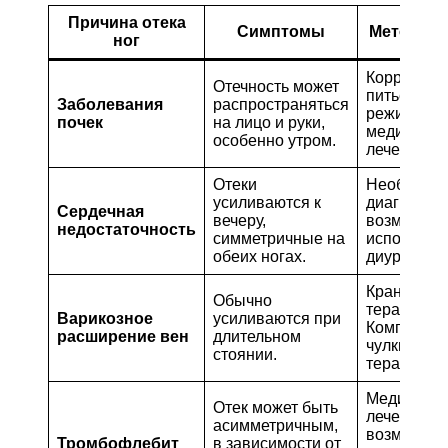
Причина отека
Симптомы
Методы л
ног
Коррекция
Отечность может
питьевого
Заболевания
распространяться
режима, ди
почек
на лицо и руки,
медицинск
особенно утром.
лечение.
Отеки
Необходи
усиливаются к
диагностик
Сердечная
вечеру,
возможно
недостаточность
симметричные на
использов
обеих ногах.
диуретиков
Краниосак
Обычно
терапия.
Варикозное
усиливаются при
Компресс
расширение вен
длительном
чулки, физ
стоянии.
терапия.
Медицинск
Отек может быть
лечение,
асимметричным,
возможно
Тромбофлебит
в зависимости от