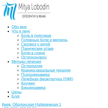
Обо мне
Что я лечу
Боль в пояснице
Головные боли и мигрень
Сколиоз у детей
Панические атаки
Боли в спине
Остеохондроз
Методы лечения
Остеопатия
Краниосакральная терапия
Психодинамика
Лечебная физкультура (ЛФК)
Коучинг
Биодинамика
Цены
Блог
Киев, Оболонская Набережная 1