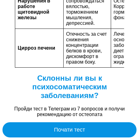
Нарушения в
сопровождаться
Остеопати
работе
вялостью,
Коррекция
щитовидной
торможением
гормональ
железы
мышления,
фона, диет
депрессией.
Отечность за счет
Лечение
снижения
основного
концентрации
заболеван
Цирроз печени
белков в крови,
диета,
дискомфорт в
ограничен
правом боку.
жидкости.
Склонны ли вы к
психосоматическим
заболеваниям?
Пройди тест в Телеграм из 7 вопросов и получи
рекомендацию от остеопата
Почати тест