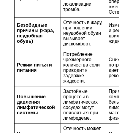
оперативн
локализации
вмешатель
тромба.
Остеопати
Отечность в жару,
Безобидные
Изменение
при ношении
причины (жара,
и режима
неудобной обуви
неудобная
движения,
вызывает
обувь)
жидкости.
дискомфорт.
Потребление
чрезмерного
Снижение
Режим питья и
количества соли
потреблени
питания
приводит к
диетическ
задержке
рекоменда
жидкости.
Застойные
Применен
Повышение
процессы в
компресси
давления
лимфатических
белья,
лимфатической
сосудах могут
лимфодре
системы
появляться при
массаж,
лимфедеме.
физиотера
Отечность может