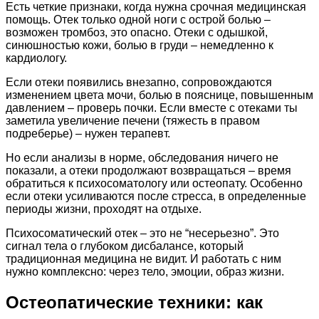
Есть четкие признаки, когда нужна срочная медицинская
помощь. Отек только одной ноги с острой болью –
возможен тромбоз, это опасно. Отеки с одышкой,
синюшностью кожи, болью в груди – немедленно к
кардиологу.
Если отеки появились внезапно, сопровождаются
изменением цвета мочи, болью в пояснице, повышенным
давлением – проверь почки. Если вместе с отеками ты
заметила увеличение печени (тяжесть в правом
подреберье) – нужен терапевт.
Но если анализы в норме, обследования ничего не
показали, а отеки продолжают возвращаться – время
обратиться к психосоматологу или остеопату. Особенно
если отеки усиливаются после стресса, в определенные
периоды жизни, проходят на отдыхе.
Психосоматический отек – это не “несерьезно”. Это
сигнал тела о глубоком дисбалансе, который
традиционная медицина не видит. И работать с ним
нужно комплексно: через тело, эмоции, образ жизни.
Остеопатические техники: как