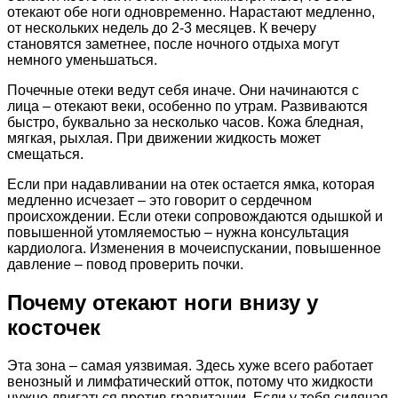
отекают обе ноги одновременно. Нарастают медленно,
от нескольких недель до 2-3 месяцев. К вечеру
становятся заметнее, после ночного отдыха могут
немного уменьшаться.
Почечные отеки ведут себя иначе. Они начинаются с
лица – отекают веки, особенно по утрам. Развиваются
быстро, буквально за несколько часов. Кожа бледная,
мягкая, рыхлая. При движении жидкость может
смещаться.
Если при надавливании на отек остается ямка, которая
медленно исчезает – это говорит о сердечном
происхождении. Если отеки сопровождаются одышкой и
повышенной утомляемостью – нужна консультация
кардиолога. Изменения в мочеиспускании, повышенное
давление – повод проверить почки.
Почему отекают ноги внизу у
косточек
Эта зона – самая уязвимая. Здесь хуже всего работает
венозный и лимфатический отток, потому что жидкости
нужно двигаться против гравитации. Если у тебя сидячая