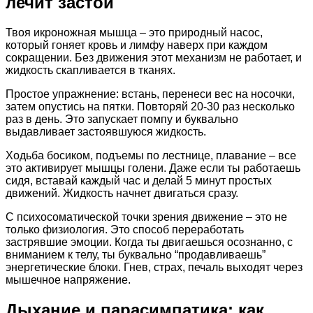
лечит застой
Твоя икроножная мышца – это природный насос,
который гоняет кровь и лимфу наверх при каждом
сокращении. Без движения этот механизм не работает, и
жидкость скапливается в тканях.
Простое упражнение: встань, перенеси вес на носочки,
затем опустись на пятки. Повторяй 20-30 раз несколько
раз в день. Это запускает помпу и буквально
выдавливает застоявшуюся жидкость.
Ходьба босиком, подъемы по лестнице, плавание – все
это активирует мышцы голени. Даже если ты работаешь
сидя, вставай каждый час и делай 5 минут простых
движений. Жидкость начнет двигаться сразу.
С психосоматической точки зрения движение – это не
только физиология. Это способ переработать
застрявшие эмоции. Когда ты двигаешься осознанно, с
вниманием к телу, ты буквально “продавливаешь”
энергетические блоки. Гнев, страх, печаль выходят через
мышечное напряжение.
Дыхание и парасимпатика: как