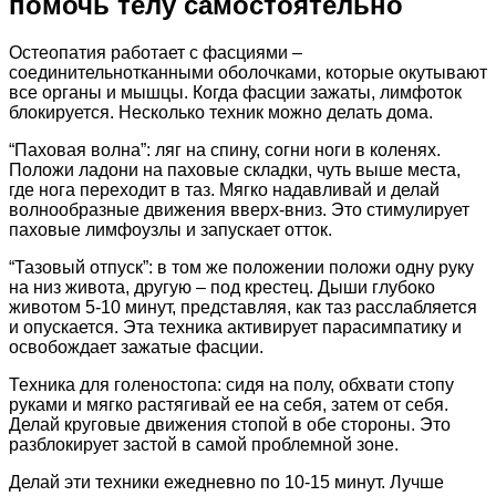
помочь телу самостоятельно
Остеопатия работает с фасциями –
соединительнотканными оболочками, которые окутывают
все органы и мышцы. Когда фасции зажаты, лимфоток
блокируется. Несколько техник можно делать дома.
“Паховая волна”: ляг на спину, согни ноги в коленях.
Положи ладони на паховые складки, чуть выше места,
где нога переходит в таз. Мягко надавливай и делай
волнообразные движения вверх-вниз. Это стимулирует
паховые лимфоузлы и запускает отток.
“Тазовый отпуск”: в том же положении положи одну руку
на низ живота, другую – под крестец. Дыши глубоко
животом 5-10 минут, представляя, как таз расслабляется
и опускается. Эта техника активирует парасимпатику и
освобождает зажатые фасции.
Техника для голеностопа: сидя на полу, обхвати стопу
руками и мягко растягивай ее на себя, затем от себя.
Делай круговые движения стопой в обе стороны. Это
разблокирует застой в самой проблемной зоне.
Делай эти техники ежедневно по 10-15 минут. Лучше