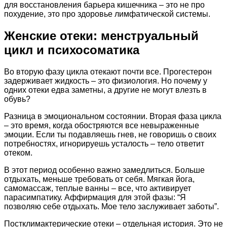
для восстановления барьера кишечника – это не про
похудение, это про здоровье лимфатической системы.
Женские отеки: менструальный
цикл и психосоматика
Во вторую фазу цикла отекают почти все. Прогестерон
задерживает жидкость – это физиология. Но почему у
одних отеки едва заметны, а другие не могут влезть в
обувь?
Разница в эмоциональном состоянии. Вторая фаза цикла
– это время, когда обостряются все невыраженные
эмоции. Если ты подавляешь гнев, не говоришь о своих
потребностях, игнорируешь усталость – тело ответит
отеком.
В этот период особенно важно замедлиться. Больше
отдыхать, меньше требовать от себя. Мягкая йога,
самомассаж, теплые ванны – все, что активирует
парасимпатику. Аффирмация для этой фазы: “Я
позволяю себе отдыхать. Мое тело заслуживает заботы”.
Постклимактерические отеки – отдельная история. Это не