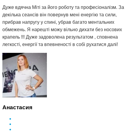
Дуже вдячна Міті за його роботу та професіоналізм. За
декілька сеансів він повернув мені енергію та сили,
прибрав напругу у спині, убрав багато ментальних
обмежень. Я нарешті можу вільно дихати без носових
крапель !!! Дуже задоволена результатом , сповнена
легкості, енергії та впевненості в собі рухатися далі!
Анастасия