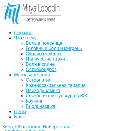
Обо мне
Что я лечу
Боль в пояснице
Головные боли и мигрень
Сколиоз у детей
Панические атаки
Боли в спине
Остеохондроз
Методы лечения
Остеопатия
Краниосакральная терапия
Психодинамика
Лечебная физкультура (ЛФК)
Коучинг
Биодинамика
Цены
Блог
Киев, Оболонская Набережная 1