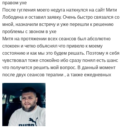
правом ухе
После гугления моего недуга наткнулся на сайт Мити
Лободина и оставил заявку. Очень быстро связался со
мной, назначили встречу и уже перешли к решению
проблемы с звоном в ухе
Митя на протяжении всех сеансов был абсолютно
спокоен и четко объяснял что привело к моему
состоянию и как мы это будем решать. Поэтому я себя
чувствовал тоже спокойно ибо сразу понял есть шанс
что получится решить мой вопрос. В данный момент
после двух сеансов терапии , а также ежедневных
упражнений, назначеных мне Митей, моё состояние
улучшилось, пропала боль в шее и плечах и самое
главное - звон стал гораздо тише, а иногда стихает
вовсе. Поэтому я могу рекомендовать остеопата Митю
ибо из всей цепочки людей к которым я обращался с
моей проблемой - это первый и единственный человек
который мне реально помогает) Огромное вам спасибо