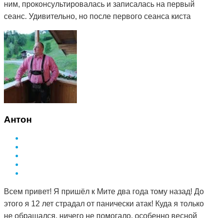
ним, проконсультировалась и записалась на первый
сеанс. Удивительно, но после первого сеанса киста
стала мягкой. Я стала посещать сеансы по назначению
Дмитрия и спустя 3 месяца она полностью рассосалась.
Как это работает, вообще не понимаю. То чего
лекарства не смогли седлать за полтора года, смог
сделать Дмитрий и за такой небольшой срок. Врач в
поликлинике сказал, что мне просто повезло и я на
опытного специалиста наткнулась. А ещё говорят, что
здоровье за деньги не купишь. Я вот купила и спасибо
Антон
за это вам Дмитрий.
Всем привет! Я пришёл к Мите два года тому назад! До
этого я 12 лет страдал от панически атак! Куда я только
не обращался, ничего не помогало, особенно весной