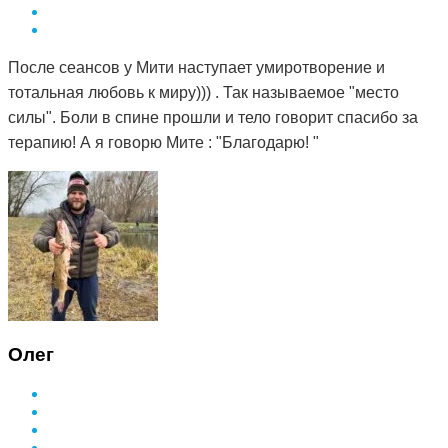
После сеансов у Мити наступает умиротворение и
тотальная любовь к миру))) . Так называемое "место
силы". Боли в спине прошли и тело говорит спасибо за
терапию! А я говорю Мите : "Благодарю! "
Олег