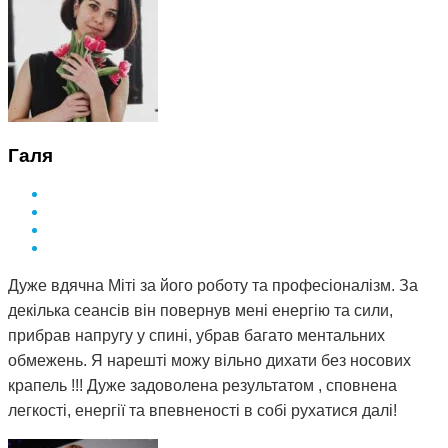
Галя
Дуже вдячна Міті за його роботу та професіоналізм. За
декілька сеансів він повернув мені енергію та сили,
прибрав напругу у спині, убрав багато ментальних
обмежень. Я нарешті можу вільно дихати без носових
крапель !!! Дуже задоволена результатом , сповнена
легкості, енергії та впевненості в собі рухатися далі!