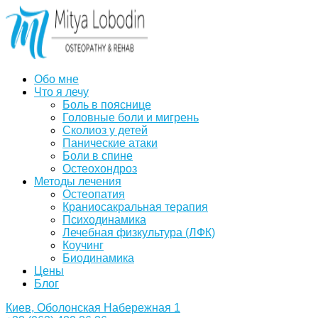
Обо мне
Что я лечу
Боль в пояснице
Головные боли и мигрень
Сколиоз у детей
Панические атаки
Боли в спине
Остеохондроз
Методы лечения
Остеопатия
Краниосакральная терапия
Психодинамика
Лечебная физкультура (ЛФК)
Коучинг
Биодинамика
Цены
Блог
Киев, Оболонская Набережная 1