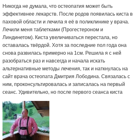
Никогда не думала, что остеопатия может быть
эффективнее лекарств. После родов появилась киста в
паховой области и лечила я её в поликлинике у врача.
Лечили меня таблетками (Прогестероном и
Линдинетом). Киста увеличиваться перестала, но
оставалась твёрдой. Хотя за последние пол года она
снова развилась примерно на 1см. Решила я с ней
разобраться раз и навсегда и начала искать
альтернативные методы лечения, так и наткнулась на
сайт врача остеопата Дмитрия Лободина. Связалась с
ним, проконсультировалась и записалась на первый
сеанс. Удивительно, но после первого сеанса киста
стала мягкой. Я стала посещать сеансы по назначению
Дмитрия и спустя 3 месяца она полностью рассосалась.
Как это работает, вообще не понимаю. То чего
лекарства не смогли седлать за полтора года, смог
сделать Дмитрий и за такой небольшой срок. Врач в
поликлинике сказал, что мне просто повезло и я на