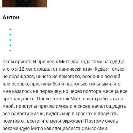
опытного специалиста наткнулась. А ещё говорят, что
здоровье за деньги не купишь. Я вот купила и спасибо
Антон
за это вам Дмитрий.
Всем привет! Я пришёл к Мите два года тому назад! До
этого я 12 лет страдал от панически атак! Куда я только
не обращался, ничего не помогало, особенно весной
или осенью, приступы были настолько сильными, что
мне казалось не переживу, но через полтора месяца все
прекращалось! После того как Митя начал работать со
мной, приступы прекратились и я снова начал ощущать
все радости жизни, видеть мир в красках и получать
позитив от всего, что меня окружает! Поэтому очень
рекомендую Митю как специалиста с высокими