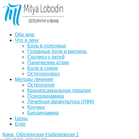
Обо мне
Что я лечу
Боль в пояснице
Головные боли и мигрень
Сколиоз у детей
Панические атаки
Боли в спине
Остеохондроз
Методы лечения
Остеопатия
Краниосакральная терапия
Психодинамика
Лечебная физкультура (ЛФК)
Коучинг
Биодинамика
Цены
Блог
Киев, Оболонская Набережная 1