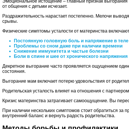
Эмоциональное истощение – главный признак выгорания р
от общения с детьми исчезает.
Раздражительность нарастает постепенно. Мелочи выводят
срывы.
Физические симптомы усталости от материнства включают
Постоянную головную боль и напряжение в теле
Проблемы со сном даже при наличии времени
Снижение иммунитета и частые болезни
Боли в спине и шее от хронического напряжения
Декретное выгорание часто проявляется ощущением одино
состояния.
Выгорание мам включает потерю удовольствия от родитель
Родительская усталость влияет на отношения с партнером
Кризис материнства затрагивает самоощущение. Вы перес
При наличии нескольких симптомов стоит обратиться за 
внутренний баланс и вернуть радость родительства.
Методы борьбы и профилактики