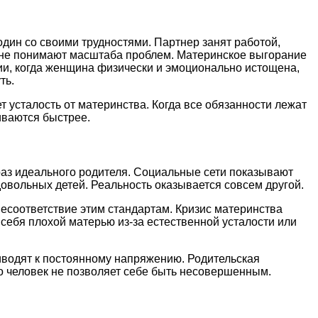
один со своими трудностями. Партнер занят работой,
я не понимают масштаба проблем. Материнское выгорание
ии, когда женщина физически и эмоционально истощена,
ть.
 усталость от материнства. Когда все обязанности лежат
иваются быстрее.
аз идеального родителя. Социальные сети показывают
овольных детей. Реальность оказывается совсем другой.
несоответствие этим стандартам. Кризис материнства
 себя плохой матерью из-за естественной усталости или
водят к постоянному напряжению. Родительская
то человек не позволяет себе быть несовершенным.