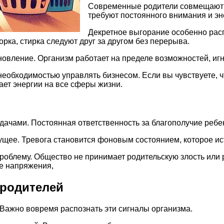
Современные родители совмещают м
требуют постоянного внимания и эн
Декретное выгорание особенно расп
борка, стирка следуют друг за другом без перерыва.
новление. Организм работает на пределе возможностей, иг
еобходимостью управлять бизнесом. Если вы чувствуете, ч
ает энергии на все сферы жизни.
адачами. Постоянная ответственность за благополучие реб
дущее. Тревога становится фоновым состоянием, которое и
облему. Общество не принимает родительскую злость или р
ые напряжения,
 родителей
 Важно вовремя распознать эти сигналы организма.