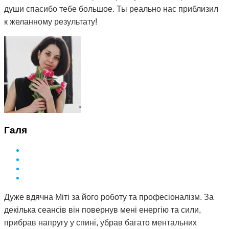
души спасибо тебе большое. Ты реально нас приблизил
к желанному результату!
Галя
Дуже вдячна Міті за його роботу та професіоналізм. За
декілька сеансів він повернув мені енергію та сили,
прибрав напругу у спині, убрав багато ментальних