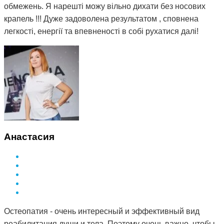
обмежень. Я нарешті можу вільно дихати без носових
крапель !!! Дуже задоволена результатом , сповнена
легкості, енергії та впевненості в собі рухатися далі!
Анастасия
Остеопатия - очень интересный и эффективный вид
реабилитация души и тела. Поэтому очень важно, чтобы