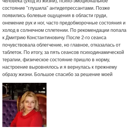
человека (уход из жизни), психо-эмоциональное
состояние "глушила" антидепрессантами. Позже
появились болевые ощущения в области груди,
онемение рук и ног, часто предобморочные состояния и
холод в солнечном сплетении. По рекомендации попала
к Дмитрию Константиновичу. После 2-го сеанса
почувствовала облегчение, но главное, отказалась от
таблеток. По итогу, за пять сеансов психодинамической
терапии, физическое состояние пришло в норму,
настроение выровнялось и я вернулась к прежнему
образу жизни. Большое спасибо за решение моей
проблемы и деликатный подход.