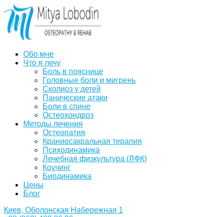
Обо мне
Что я лечу
Боль в пояснице
Головные боли и мигрень
Сколиоз у детей
Панические атаки
Боли в спине
Остеохондроз
Методы лечения
Остеопатия
Краниосакральная терапия
Психодинамика
Лечебная физкультура (ЛФК)
Коучинг
Биодинамика
Цены
Блог
Киев, Оболонская Набережная 1