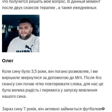
что получится решить мой вопрос. В данный момент
после двух сеансов терапии , а также ежедневных
упражнений, назначеных мне Митей, моё состояние
улучшилось, пропала боль в шее и плечах и самое
главное - звон стал гораздо тише, а иногда стихает
вовсе. Поэтому я могу рекомендовать остеопата Митю
ибо из всей цепочки людей к которым я обращался с
моей проблемой - это первый и единственный человек
который мне реально помогает) Огромное вам спасибо
😌
Олег
Коли сину було 3,5 роки, він погано розмовляв, і ми
вирішили звернутися за допомогою до Міті. Після 4го
сеансу син почав чітко повторювати слова, для нас це
була велика радість і перемога у запуску мовлення
нашого сина.
Зараз сину 7 років, він активно займається футболом⚽️