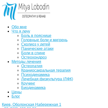
Обо мне
Что я лечу
Боль в пояснице
Головные боли и мигрень
Сколиоз у детей
Панические атаки
Боли в спине
Остеохондроз
Методы лечения
Остеопатия
Краниосакральная терапия
Психодинамика
Лечебная физкультура (ЛФК)
Коучинг
Биодинамика
Цены
Блог
Киев, Оболонская Набережная 1