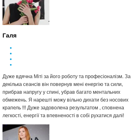
Галя
Дуже вдячна Міті за його роботу та професіоналізм. За
декілька сеансів він повернув мені енергію та сили,
прибрав напругу у спині, убрав багато ментальних
обмежень. Я нарешті можу вільно дихати без носових
крапель !!! Дуже задоволена результатом , сповнена
легкості, енергії та впевненості в собі рухатися далі!