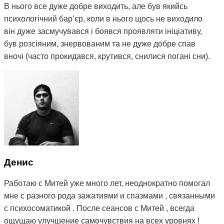
В нього все дуже добре виходить, але був якийсь
психологічний барʼєр, коли в нього щось не виходило
він дуже засмучувався і боявся проявляти ініціативу,
був розсіяним, знервованим та не дуже добре спав
вночі (часто прокидався, крутився, снилися погані сни).
Вирішили знов звернутися до Міті. Після пройдених 5
сеансів та протягом місяця, ми бачили зміни з поведінці
сина, він почав менше засмучуватися при невдачах,
почав проявляти ініціативу, гарно навчатися, більш
уважнішим та дисциплінованим і набагато краще почав
спати вночі.
Разом з сином записали до Міті молодшу дочку 5 років,
так як в неї були проблеми зі сном, нервозність, капризи
Денис
та залежність від планшету. Після сеансів Міті, дочка
почала менше капризувати, сон покращився, і
Работаю с Митей уже много лет, неоднократно помогал
позбулася залежності від планшету 🙌🏻
мне с разного рода зажатиями и спазмами , связанными
с психосоматикой . После сеансов с Митей , всегда
Дуже дякую Міті за допомогу, професіоналізм, підхід до
ощущаю улучшение самочувствия на всех уровнях !