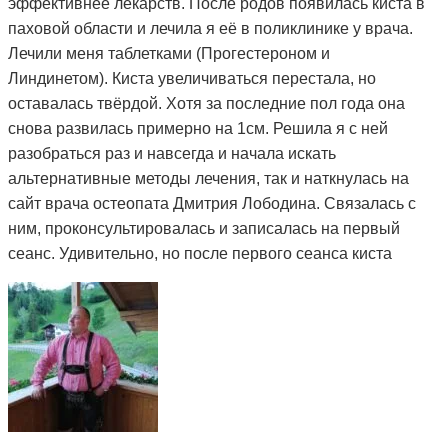
эффективнее лекарств. После родов появилась киста в
паховой области и лечила я её в поликлинике у врача.
Лечили меня таблетками (Прогестероном и
Линдинетом). Киста увеличиваться перестала, но
оставалась твёрдой. Хотя за последние пол года она
снова развилась примерно на 1см. Решила я с ней
разобраться раз и навсегда и начала искать
альтернативные методы лечения, так и наткнулась на
сайт врача остеопата Дмитрия Лободина. Связалась с
ним, проконсультировалась и записалась на первый
сеанс. Удивительно, но после первого сеанса киста
стала мягкой. Я стала посещать сеансы по назначению
Дмитрия и спустя 3 месяца она полностью рассосалась.
Как это работает, вообще не понимаю. То чего
лекарства не смогли седлать за полтора года, смог
сделать Дмитрий и за такой небольшой срок. Врач в
поликлинике сказал, что мне просто повезло и я на
опытного специалиста наткнулась. А ещё говорят, что