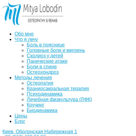
Обо мне
Что я лечу
Боль в пояснице
Головные боли и мигрень
Сколиоз у детей
Панические атаки
Боли в спине
Остеохондроз
Методы лечения
Остеопатия
Краниосакральная терапия
Психодинамика
Лечебная физкультура (ЛФК)
Коучинг
Биодинамика
Цены
Блог
Киев, Оболонская Набережная 1