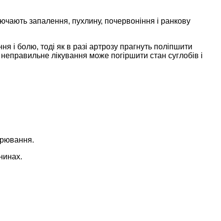
ючають запалення, пухлину, почервоніння і ранкову
ня і болю, тоді як в разі артрозу прагнуть поліпшити
 неправильне лікування може погіршити стан суглобів і
орювання.
нинах.