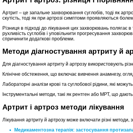
Артрит – це запальне захворювання суглобів, тоді як арт
скутість, тоді як при артрозі симптоми проявляються боле
Різниця в підході до лікування цих захворювань полягає в 
рухливість суглобів і уповільнити прогресування захворюв
спричинити додаткові проблеми.
Методи діагностування артриту й а
Для діагностування артриту й артрозу використовують різн
Клінічне обстеження, що включає вивчення анамнезу, огляд
Лабораторні аналізи крові та суглобової рідини, які можу
Інструментальні методи, такі як рентген або МРТ, що дають 
Артрит і артроз методи лікування
Лікування артриту й артрозу може включати різні методи, 
Медикаментозна терапія: застосування протизап