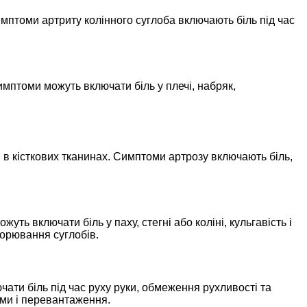
имптоми артриту колінного суглоба включають біль під час
птоми можуть включати біль у плечі, набряк,
в кісткових тканинах. Симптоми артрозу включають біль,
ь включати біль у паху, стегні або коліні, кульгавість і
ворювання суглобів.
ати біль під час руху руки, обмеження рухливості та
вми і перевантаження.