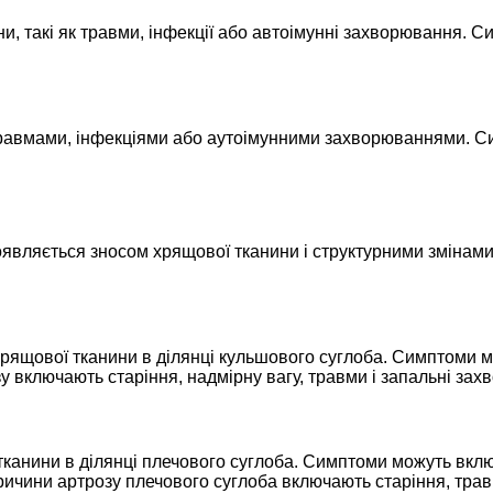
и, такі як травми, інфекції або автоімунні захворювання. С
равмами, інфекціями або аутоімунними захворюваннями. Сим
являється зносом хрящової тканини і структурними змінами 
щової тканини в ділянці кульшового суглоба. Симптоми можут
 включають старіння, надмірну вагу, травми і запальні зах
канини в ділянці плечового суглоба. Симптоми можуть включ
ричини артрозу плечового суглоба включають старіння, тра