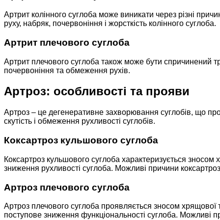
Артрит колінного суглоба може виникати через різні причин
руху, набряк, почервоніння і жорсткість колінного суглоба.
Артрит плечового суглоба
Артрит плечового суглоба також може бути спричинений т
почервоніння та обмеження рухів.
Артроз: особливості та прояви
Артроз – це дегенеративне захворювання суглобів, що про
скутість і обмеження рухливості суглобів.
Коксартроз кульшового суглоба
Коксартроз кульшового суглоба характеризується зносом хря
зниження рухливості суглоба. Можливі причини коксартрозу
Артроз плечового суглоба
Артроз плечового суглоба проявляється зносом хрящової т
поступове зниження функціональності суглоба. Можливі п