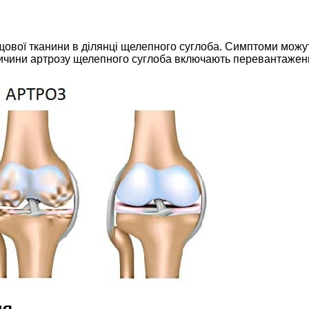
ої тканини в ділянці щелепного суглоба. Симптоми можуть в
ичини артрозу щелепного суглоба включають перевантаження
ня