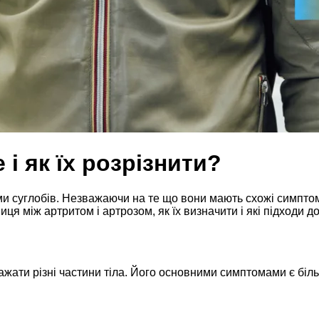
 і як їх розрізнити?
 суглобів. Незважаючи на те що вони мають схожі симптоми
ниця між артритом і артрозом, як їх визначити і які підходи
жати різні частини тіла. Його основними симптомами є біль