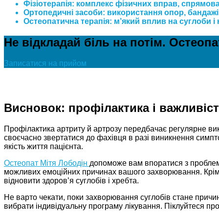
Фізіотерапія: комплекс фізичних вправ, спрямова
Ортопедичні засоби: використання опор, бандажів
Остеопатична терапія: м’який вплив на суглоби і
Не відкладай біль на потім. Остеоп
Записатися на прийом
Висновок: профілактика і важливіс
Профілактика артриту й артрозу передбачає регулярне ви
своєчасно звертатися до фахівця в разі виникнення симпто
якість життя пацієнта.
Остеопат Мітя Лободін
допоможе вам впоратися з проблем
можливих емоційних причинах вашого захворювання. Крім 
відновити здоров’я суглобів і хребта.
Не варто чекати, поки захворювання суглобів стане причи
вибрати індивідуальну програму лікування. Піклуйтеся про