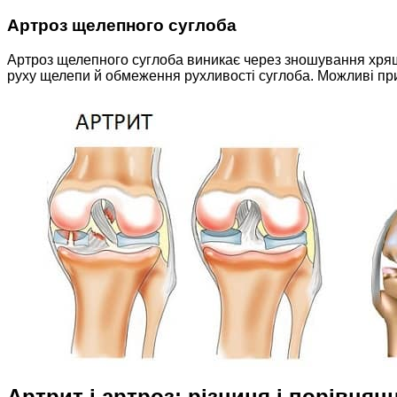
Артроз щелепного суглоба
Артроз щелепного суглоба виникає через зношування хрящов
руху щелепи й обмеження рухливості суглоба. Можливі пр
Артрит і артроз: різниця і порівнян