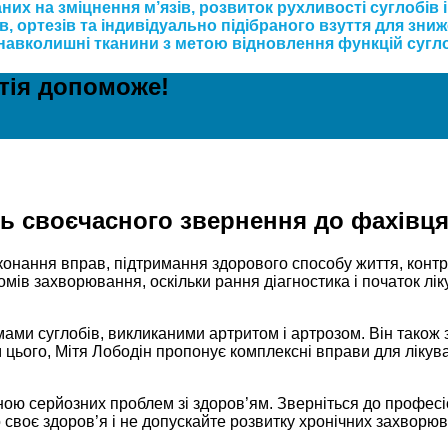
них на зміцнення м’язів, розвиток рухливості суглобів 
, ортезів та індивідуально підібраного взуття для зни
 навколишні тканини з метою відновлення функцій сугло
атія допоможе!
ть своєчасного звернення до фахівц
конання вправ, підтримання здорового способу життя, конт
мів захворювання, оскільки рання діагностика і початок лік
ами суглобів, викликаними артритом і артрозом. Він також
цього, Мітя Лободін пропонує комплексні вправи для лікув
ною серйозних проблем зі здоров’ям. Зверніться до профес
 своє здоров’я і не допускайте розвитку хронічних захворюв