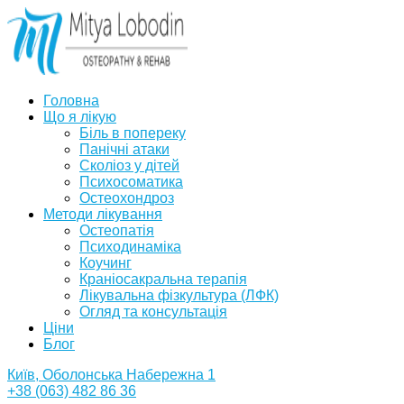
Головна
Що я лікую
Біль в попереку
Панічні атаки
Сколіоз у дітей
Психосоматика
Остеохондроз
Методи лікування
Остеопатія
Психодинаміка
Коучинг
Краніосакральна терапія
Лікувальна фізкультура (ЛФК)
Огляд та консультація
Ціни
Блог
Київ, Оболонська Набережна 1
+38 (063) 482 86 36