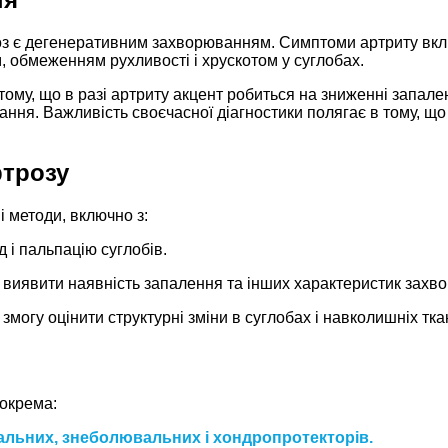
роз є дегенеративним захворюванням. Симптоми артриту вкл
м, обмеженням рухливості і хрускотом у суглобах.
тому, що в разі артриту акцент робиться на зниженні запален
ання. Важливість своєчасної діагностики полягає в тому, що
ртрозу
і методи, включно з:
 і пальпацію суглобів.
ть виявити наявність запалення та інших характеристик захв
змогу оцінити структурні зміни в суглобах і навколишніх тка
зокрема:
альних, знеболювальних і хондропротекторів.