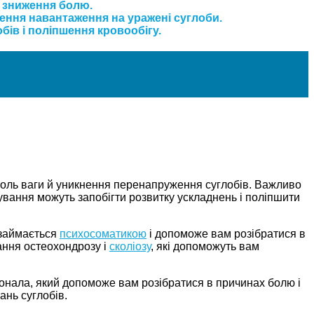
і зниження болю.
ження навантаження на уражені суглоби.
бів і поліпшення кровообігу.
я
роль ваги й уникнення перенапруження суглобів. Важливо
ування можуть запобігти розвитку ускладнень і поліпшити
 займається
психосоматикою
і допоможе вам розібратися в
ання остеохондрозу і
сколіозу
, які допоможуть вам
іонала, який допоможе вам розібратися в причинах болю і
ань суглобів.