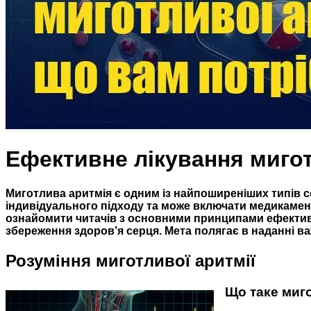
Ефективне лікування мигот
Миготлива аритмія є одним із найпоширеніших типів с
індивідуального підходу та може включати медикаменто
ознайомити читачів з основними принципами ефективн
збереження здоров’я серця. Мета полягає в наданні в
Розуміння миготливої аритмії
Що таке миг