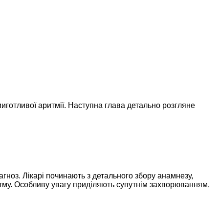
миготливої аритмії. Наступна глава детально розгляне
гноз. Лікарі починають з детального збору анамнезу,
тму. Особливу увагу приділяють супутнім захворюванням,