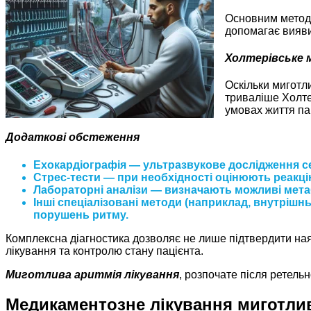
Основним методо
допомагає виявит
Холтерівське 
Оскільки миготл
триваліше Холте
умовах життя па
Додаткові обстеження
Ехокардіографія — ультразвукове дослідження сер
Стрес-тести — при необхідності оцінюють реакці
Лабораторні аналізи — визначають можливі метаб
Інші спеціалізовані методи (наприклад, внутріш
порушень ритму.
Комплексна діагностика дозволяє не лише підтвердити наяв
лікування та контролю стану пацієнта.
Миготлива аритмія лікування
, розпочате після ретельн
Медикаментозне лікування миготлив