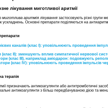
зне лікування миготливої аритмії
го
миготлива аритмія лікування
застосовують різні групи м
ик ускладнень. Основні препарати поділяються на антиаритм
 препарати
євих каналів (клас I)
: уповільнюють проведення імпул
(клас II)
: зменшують вплив симпатичної нервової систе
ри (клас III)
, наприклад аміодарон: подовжують реполя
тори (клас IV)
: уповільнюють проведення імпульсів че
а терапія
мії призначають антикоагулянти або антитромботичні засоби
ральні антикоагулянти з більш передбачуваною дією та ме