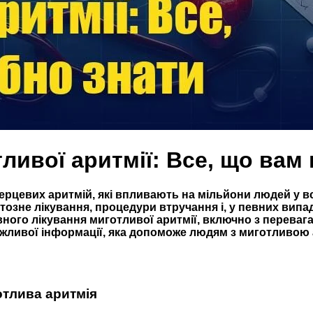
ливої аритмії: Все, що вам 
ерцевих аритмій, які впливають на мільйони людей у вс
зне лікування, процедури втручання і, у певних випадк
ого лікування миготливої аритмії, включно з перевага
ажливої інформації, яка допоможе людям з миготливою 
отлива аритмія