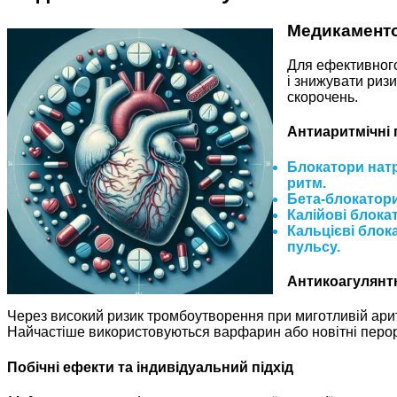
Медикаменто
Для ефективно
і знижувати риз
скорочень.
Антиаритмічні
Блокатори натрі
ритм.
Бета-блокатори 
Калійові блокато
Кальцієві блока
пульсу.
Антикоагулянтн
Через високий ризик тромбоутворення при миготливій арит
Найчастіше використовуються варфарин або новітні перо
Побічні ефекти та індивідуальний підхід