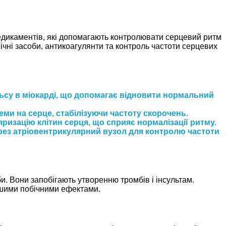
едикаментів, які допомагають контролювати серцевий ритм
ічні засоби, антикоагулянти та контроль частоти серцевих
ьсу в міокарді, що допомагає відновити нормальний
ми на серце, стабілізуючи частоту скорочень.
ризацію клітин серця, що сприяє нормалізації ритму.
рез атріовентрикулярний вузол для контролю частоти
. Вони запобігають утворенню тромбів і інсультам.
ншими побічними ефектами.