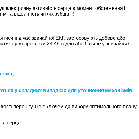
є електричну активність серця в момент обстеження і
 та відсутність чітких зубців Р.
тися під час звичайної ЕКГ, застосовують добове або
оту серця протягом 24-48 годин або більше у звичайних
очків;
ються у складних випадках для уточнення механізмів
ивості перебігу. Це є ключем до вибору оптимального плану
в’я серця.