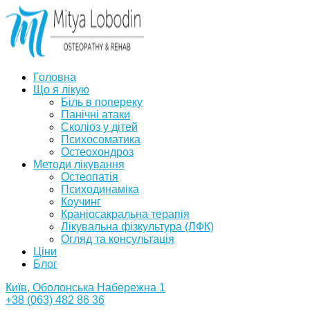
Головна
Що я лікую
Біль в попереку
Панічні атаки
Сколіоз у дітей
Психосоматика
Остеохондроз
Методи лікування
Остеопатія
Психодинаміка
Коучинг
Краніосакральна терапія
Лікувальна фізкультура (ЛФК)
Огляд та консультація
Ціни
Блог
Київ, Оболонська Набережна 1
+38 (063) 482 86 36