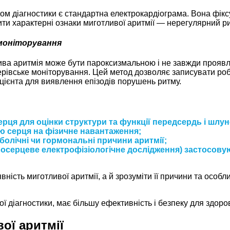
м діагностики є стандартна електрокардіограма. Вона фіксу
и характерні ознаки миготливої аритмії — нерегулярний ритм
моніторування
ива аритмія може бути пароксизмальною і не завжди проявля
рівське моніторування. Цей метод дозволяє записувати роб
цієнта для виявлення епізодів порушень ритму.
ця для оцінки структури та функції передсердь і шлун
ю серця на фізичне навантаження;
олічні чи гормональні причини аритмії;
ньосерцеве електрофізіологічне дослідження) застосову
ність миготливої аритмії, а й зрозуміти її причини та особл
ої діагностики, має більшу ефективність і безпеку для здоро
ої аритмії