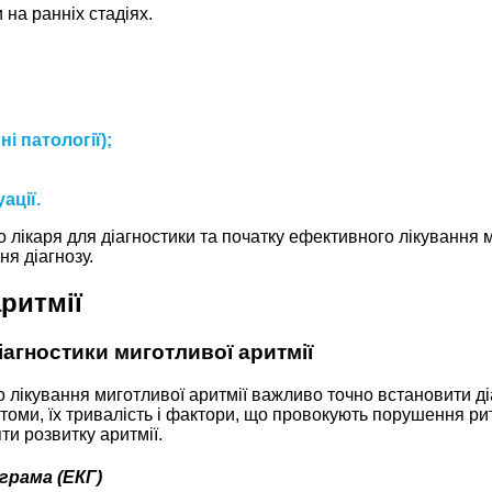
на ранніх стадіях.
і патології);
ації.
 лікаря для діагностики та початку ефективного лікування 
ня діагнозу.
ритмії
агностики миготливої аритмії
 лікування миготливої аритмії важливо точно встановити діа
томи, їх тривалість і фактори, що провокують порушення ри
ти розвитку аритмії.
грама (ЕКГ)