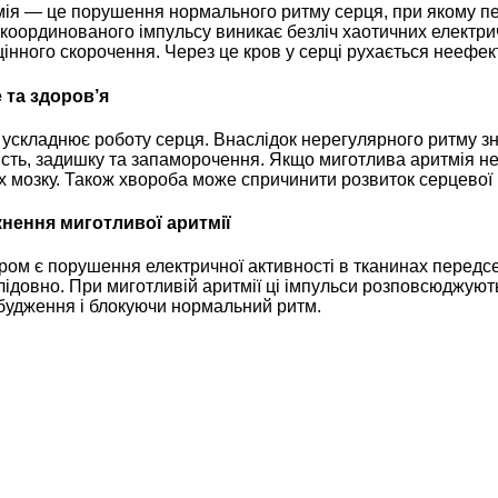
ія — це порушення нормального ритму серця, при якому пе
скоординованого імпульсу виникає безліч хаотичних електри
оцінного скорочення. Через це кров у серці рухається неефе
 та здоров’я
 ускладнює роботу серця. Внаслідок нерегулярного ритму з
ість, задишку та запаморочення. Якщо миготлива аритмія не 
х мозку. Також хвороба може спричинити розвиток серцевої 
нення миготливої аритмії
ом є порушення електричної активності в тканинах передсе
слідовно. При миготливій аритмії ці імпульси розповсюджую
будження і блокуючи нормальний ритм.