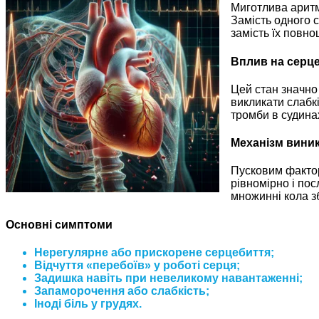
Миготлива аритм
Замість одного 
замість їх повн
Вплив на серце
Цей стан значно
викликати слабк
тромби в судина
Механізм виник
Пусковим фактор
рівномірно і по
множинні кола з
Основні симптоми
Нерегулярне або прискорене серцебиття;
Відчуття «перебоїв» у роботі серця;
Задишка навіть при невеликому навантаженні;
Запаморочення або слабкість;
Іноді біль у грудях.