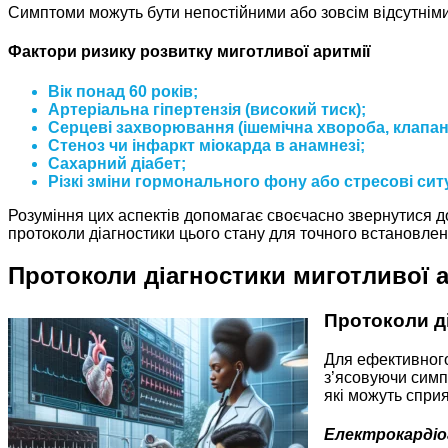
Симптоми можуть бути непостійними або зовсім відсутніми 
Фактори ризику розвитку миготливої аритмії
Вік понад 60 років;
Артеріальна гіпертензія (високий тиск);
Cерцеві захворювання (ішемічна хвороба, клапанн
Cтеноз чи інфаркт міокарда в анамнезі;
Cахарний діабет;
Pізкі зміни гормонального фону або стресові ситу
Розуміння цих аспектів допомагає своєчасно звернутися до
протоколи діагностики цього стану для точного встановлен
Протоколи діагностики миготливої а
Протоколи ді
Для ефективного
з’ясовуючи симп
які можуть сприя
Електрокардіо