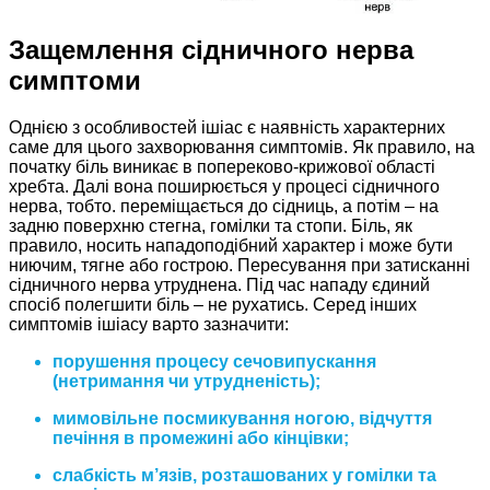
Защемлення сідничного нерва
симптоми
Однією з особливостей ішіас є наявність характерних
саме для цього захворювання симптомів. Як правило, на
початку біль виникає в попереково-крижової області
хребта. Далі вона поширюється у процесі сідничного
нерва, тобто. переміщається до сідниць, а потім – на
задню поверхню стегна, гомілки та стопи. Біль, як
правило, носить нападоподібний характер і може бути
ниючим, тягне або гострою. Пересування при затисканні
сідничного нерва утруднена. Під час нападу єдиний
спосіб полегшити біль – не рухатись. Серед інших
симптомів ішіасу варто зазначити:
порушення процесу сечовипускання
(нетримання чи утрудненість);
мимовільне посмикування ногою, відчуття
печіння в промежині або кінцівки;
слабкість м’язів, розташованих у гомілки та