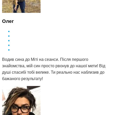
Олег
Водив сина до Міті на сеанси. Після першого
знайомства, мій син просто рвонув до нашої мети! Від
душі спасибі тобі велике. Ти реально нас наблизив до
бажаного результату!