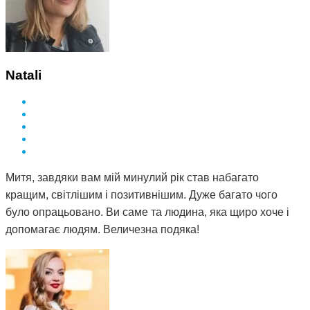
Natali
Митя, завдяки вам мій минулий рік став набагато
кращим, світлішим і позитивнішим. Дуже багато чого
було опрацьовано. Ви саме та людина, яка щиро хоче і
допомагає людям. Величезна подяка!