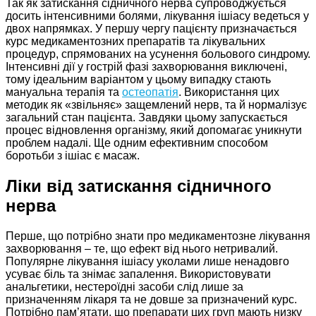
Так як затискання сідничного нерва супроводжується
досить інтенсивними болями, лікування ішіасу ведеться у
двох напрямках. У першу чергу пацієнту призначається
курс медикаментозних препаратів та лікувальних
процедур, спрямованих на усунення больового синдрому.
Інтенсивні дії у гострій фазі захворювання виключені,
тому ідеальним варіантом у цьому випадку стають
мануальна терапія та
остеопатія
. Використання цих
методик як «звільняє» защемлений нерв, та й нормалізує
загальний стан пацієнта. Завдяки цьому запускається
процес відновлення організму, який допомагає уникнути
проблем надалі. Ще одним ефективним способом
боротьби з ішіас є масаж.
Ліки від затискання сідничного
нерва
Перше, що потрібно знати про медикаментозне лікування
захворювання – те, що ефект від нього нетривалий.
Популярне лікування ішіасу уколами лише ненадовго
усуває біль та знімає запалення. Використовувати
анальгетики, нестероїдні засоби слід лише за
призначенням лікаря та не довше за призначений курс.
Потрібно пам’ятати, що препарати цих груп мають низку