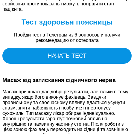
серйозних протипоказань і можуть погіршити стан
пацієнта.
Тест здоровья поясницы
Пройди тест в Телеграм из 6 вопросов и получи
рекомендацию от остеопата
НАЧАТЬ ТЕСТ
Масаж від затискання сідничного нерва
Масаж при ішіасі дає добрі результати, але тільки в тому
випадку, якщо його виконує фахівець. Завдяки
правильному та своєчасному впливу, вдається усунути
спазм, зняти набряклість і позбутися гіпертонусу
сухожиль. Тип масажу лікар обирає індивідуально.
Хороші результати гарантує точковий вплив на
внутрішню та пахвинну частину стегна. Після роботи з
цією зоною фахівець переходить на сідниці та зовнішню