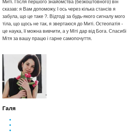
Миті. Після першого знайомства (безкоштовного) він
сказав: я Вам допоможу. І ось через кілька стансів я
забула, що це таке ?. Відтоді за будь-якого сигналу мого
тіла, що щось не так, я звертаюся до Миті. Остеопатія -
це наука, її можна вивчити, а у Міті дар від Бога. Спасибі
Мітя за вашу працю і гарне самопочуття.
Галя