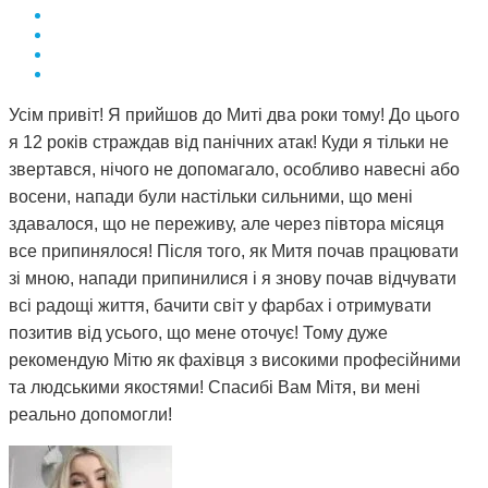
Усім привіт! Я прийшов до Миті два роки тому! До цього
я 12 років страждав від панічних атак! Куди я тільки не
звертався, нічого не допомагало, особливо навесні або
восени, напади були настільки сильними, що мені
здавалося, що не переживу, але через півтора місяця
все припинялося! Після того, як Митя почав працювати
зі мною, напади припинилися і я знову почав відчувати
всі радощі життя, бачити світ у фарбах і отримувати
позитив від усього, що мене оточує! Тому дуже
рекомендую Мітю як фахівця з високими професійними
та людськими якостями! Спасибі Вам Мітя, ви мені
реально допомогли!