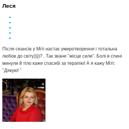
Леся
Після сеансів у Міті настає умиротворення і тотальна
любов до світу))))? . Так зване "місце сили". Болі в спині
минули й тіло каже спасибі за терапію! А я кажу Міті:
"Дякую! "