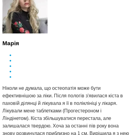
Марія
Ніколи не думала, що остеопатія може бути
ефективнішою за ліки. Після пологів з'явилася кіста в
паховій ділянці й лікувала я її в поліклініці у лікаря.
Лікували мене таблетками (Прогестероном і
Ліндінетом). Кіста збільшуватися перестала, але
залишалася твердою. Хоча за останні пів року вона
знову розвинулася приблизно на 1 см. Вирішила я з нею