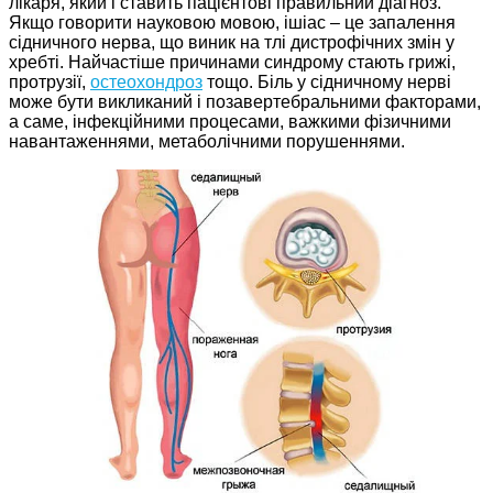
лікаря, який і ставить пацієнтові правильний діагноз.
Якщо говорити науковою мовою, ішіас – це запалення
сідничного нерва, що виник на тлі дистрофічних змін у
хребті. Найчастіше причинами синдрому стають грижі,
протрузії,
остеохондроз
тощо. Біль у сідничному нерві
може бути викликаний і позавертебральними факторами,
а саме, інфекційними процесами, важкими фізичними
навантаженнями, метаболічними порушеннями.