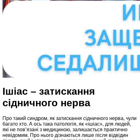
Ішіас – затискання
сідничного нерва
Про такий синдром, як затискання сідничного нерва, чули
багато хто. А ось така патологія, як «ішіас», для людей,
які не пов’язані з медициною, залишається практично
невідомим. Про нього дізнаються лише після відвідин