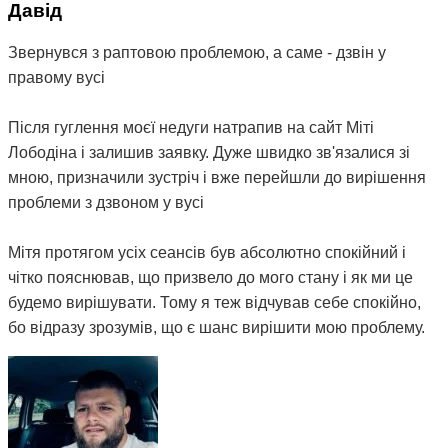
Давід
Звернувся з раптовою проблемою, а саме - дзвін у
правому вусі
Після гуглення моєї недуги натрапив на сайт Міті
Лободіна і залишив заявку. Дуже швидко зв'язалися зі
мною, призначили зустріч і вже перейшли до вирішення
проблеми з дзвоном у вусі
Мітя протягом усіх сеансів був абсолютно спокійний і
чітко пояснював, що призвело до мого стану і як ми це
будемо вирішувати. Тому я теж відчував себе спокійно,
бо відразу зрозумів, що є шанс вирішити мою проблему.
На даний момент після двох сеансів терапії, а також
щоденних вправ, призначених мені Мітею, мій стан
покращився, зник біль у шиї та плечах, і найголовніше -
дзвін став набагато тихішим, а іноді зовсім стихає. Тому