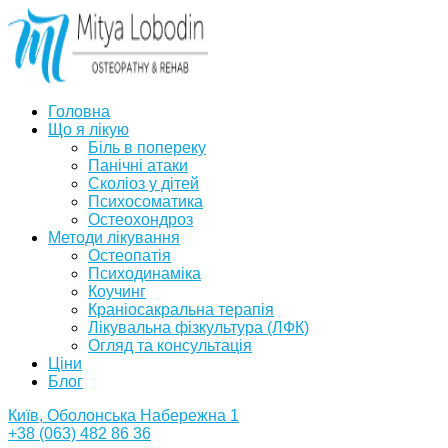
Головна
Що я лікую
Біль в попереку
Панічні атаки
Сколіоз у дітей
Психосоматика
Остеохондроз
Методи лікування
Остеопатія
Психодинаміка
Коучинг
Краніосакральна терапія
Лікувальна фізкультура (ЛФК)
Огляд та консультація
Ціни
Блог
Київ, Оболонська Набережна 1
+38 (063) 482 86 36