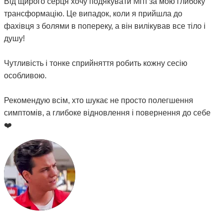
Від щирого серця хочу подякувати Міті за мою глибоку
трансформацію. Це випадок, коли я прийшла до
фахівця з болями в попереку, а він вилікував все тіло і
душу!
Чутливість і тонке сприйняття робить кожну сесію
особливою.
Рекомендую всім, хто шукає не просто полегшення
симптомів, а глибоке відновлення і повернення до себе
❤️