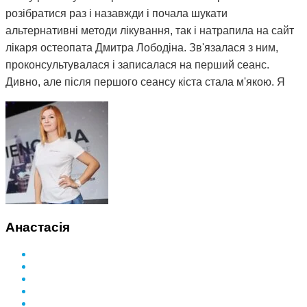
розібратися раз і назавжди і почала шукати
альтернативні методи лікування, так і натрапила на сайт
лікаря остеопата Дмитра Лободіна. Зв'язалася з ним,
проконсультувалася і записалася на перший сеанс.
Дивно, але після першого сеансу кіста стала м'якою. Я
почала відвідувати сеанси за призначенням Дмитра і
через 3 місяці вона повністю розсмокталася. Як це
працює, взагалі не розумію. Те, чого ліки не змогли
зробити за півтора року, зміг зробити Дмитро і за такий
невеликий термін. Лікар у поліклініці сказав, що мені
просто пощастило і я на досвідченого фахівця
натрапила. А ще кажуть, що здоров'я за гроші не купиш.
Я ось купила і спасибі за це вам Дмитро.
Анастасія