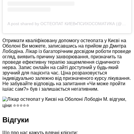
A post shared by ОСТЕОПАТ КИЕВ▪️ПСИХОСОМАТИКА (@osteopat.lobodin)
Отримати кваліфіковану допомогу остеопата у Києві на
Оболоні Ви можете, записавшись на прийом до Дмитра
Лободіна. Лікар із багаторічним досвідом роботи проведе
огляд, виявить причину захворювання, призначить та
проведе ефективну терапію защемлення сідничного
нерва. Запис онлайн на сайті доступний у будь-який
зручний для пацієнта час. Ціна розраховується
індивідуально залежно від призначеного курсу лікування.
Не забувайте відповідь на запитання «Чи може пройти
ішіас сам?» був і залишається негативним.
Відгуки
Що про нас кажуть вдячні клієнти: