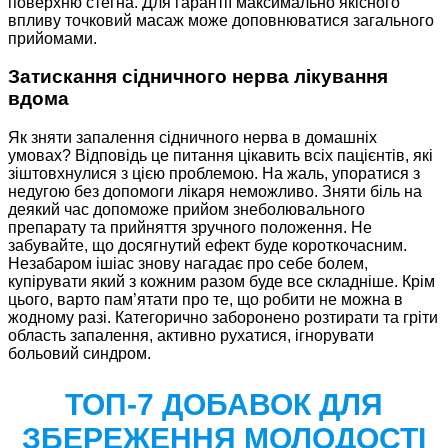
поверхню стегна. Для гарантії максимально якісного
впливу точковий масаж може доповнюватися загального
прийомами.
Затискання сідничного нерва лікування
вдома
Як зняти запалення сідничного нерва в домашніх
умовах? Відповідь це питання цікавить всіх пацієнтів, які
зіштовхнулися з цією проблемою. На жаль, упоратися з
недугою без допомоги лікаря неможливо. Зняти біль на
деякий час допоможе прийом знеболювального
препарату та прийняття зручного положення. Не
забувайте, що досягнутий ефект буде короткочасним.
Незабаром ішіас знову нагадає про себе болем,
купірувати який з кожним разом буде все складніше. Крім
цього, варто пам’ятати про те, що робити не можна в
жодному разі. Категорично заборонено розтирати та гріти
область запалення, активно рухатися, ігнорувати
больовий синдром.
ТОП-7 ДОБАВОК ДЛЯ
ЗБЕРЕЖЕННЯ МОЛОДОСТІ