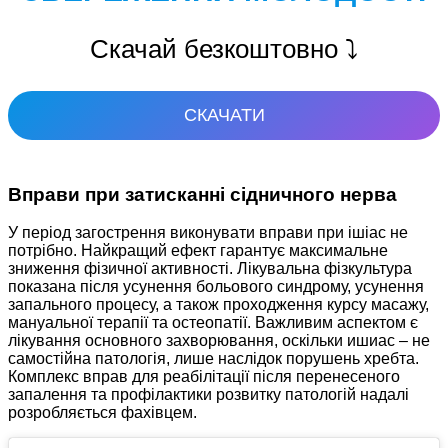
Скачай безкоштовно ⤵️
СКАЧАТИ
Вправи при затисканні сідничного нерва
У період загострення виконувати вправи при ішіас не
потрібно. Найкращий ефект гарантує максимальне
зниження фізичної активності. Лікувальна фізкультура
показана після усунення больового синдрому, усунення
запального процесу, а також проходження курсу масажу,
мануальної терапії та остеопатії. Важливим аспектом є
лікування основного захворювання, оскільки ишиас – не
самостійна патологія, лише наслідок порушень хребта.
Комплекс вправ для реабілітації після перенесеного
запалення та профілактики розвитку патологій надалі
розробляється фахівцем.