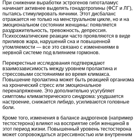
При снижении выработки эстрогенов гипоталамус
начинает активнее выделять гонадотропины (ФСГ и ЛГ),
пытаясь стимулировать яичники. Этот дисбаланс
отражается не только на менструальном цикле, но и на
эмоциональном состоянии женщины: появляется
раздражительность, тревожность, депрессия.
Психосоматические реакции часто проявляются в виде
приливов жара, нарушений сна и повышенной
утомляемости — все это связано с изменениями в
нервной системе под влиянием гормонов.
Перекрестные исследования подтверждают
взаимозависимость между уровнем пролактина и
стрессовыми состояниями во время климакса.
Повышение пролактина может быть реакцией организма
на хронический стресс или эмоциональное
перенапряжение. Это дополнительно усугубляет
симптомы климактерического синдрома: ухудшается
настроение, снижается либидо, усиливаются головные
боли.
Кроме того, изменения в балансе андрогенов (например
тестостерона) влияют на восприятие себя женщиной в
этот период жизни. Повышенный уровень тестостерона
может сопровождаться агрессивностью или внутренним