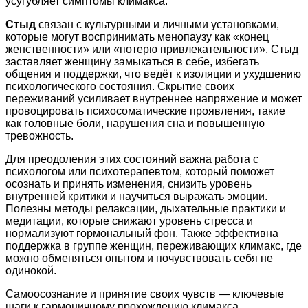
усугубляет симптомы климакса.
Стыд
связан с культурными и личными установками,
которые могут воспринимать менопаузу как «конец
женственности» или «потерю привлекательности». Стыд
заставляет женщину замыкаться в себе, избегать
общения и поддержки, что ведёт к изоляции и ухудшению
психологического состояния. Скрытие своих
переживаний усиливает внутреннее напряжение и может
провоцировать психосоматические проявления, такие
как головные боли, нарушения сна и повышенную
тревожность.
Для преодоления этих состояний важна работа с
психологом или психотерапевтом, который поможет
осознать и принять изменения, снизить уровень
внутренней критики и научиться выражать эмоции.
Полезны методы релаксации, дыхательные практики и
медитации, которые снижают уровень стресса и
нормализуют гормональный фон. Также эффективна
поддержка в группе женщин, переживающих климакс, где
можно обменяться опытом и почувствовать себя не
одинокой.
Самоосознание и принятие своих чувств — ключевые
шаги к гармоничному прохождению климакса.