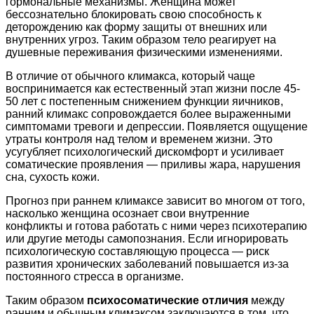
гормональные механизмы. Женщина может
бессознательно блокировать свою способность к
деторождению как форму защиты от внешних или
внутренних угроз. Таким образом тело реагирует на
душевные переживания физическими изменениями.
В отличие от обычного климакса, который чаще
воспринимается как естественный этап жизни после 45-
50 лет с постепенным снижением функции яичников,
ранний климакс сопровождается более выраженными
симптомами тревоги и депрессии. Появляется ощущение
утраты контроля над телом и временем жизни. Это
усугубляет психологический дискомфорт и усиливает
соматические проявления — приливы жара, нарушения
сна, сухость кожи.
Прогноз при раннем климаксе зависит во многом от того,
насколько женщина осознает свои внутренние
конфликты и готова работать с ними через психотерапию
или другие методы самопознания. Если игнорировать
психологическую составляющую процесса — риск
развития хронических заболеваний повышается из-за
постоянного стресса в организме.
Таким образом
психосоматические отличия
между
ранним и обычным климаксом заключаются в том, что