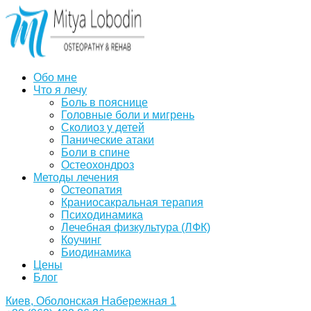
Обо мне
Что я лечу
Боль в пояснице
Головные боли и мигрень
Сколиоз у детей
Панические атаки
Боли в спине
Остеохондроз
Методы лечения
Остеопатия
Краниосакральная терапия
Психодинамика
Лечебная физкультура (ЛФК)
Коучинг
Биодинамика
Цены
Блог
Киев, Оболонская Набережная 1