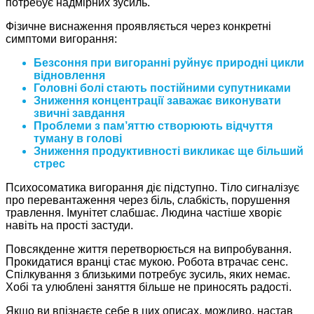
потребує надмірних зусиль.
Фізичне виснаження проявляється через конкретні
симптоми вигорання:
Безсоння при вигоранні руйнує природні цикли
відновлення
Головні болі стають постійними супутниками
Зниження концентрації заважає виконувати
звичні завдання
Проблеми з пам’яттю створюють відчуття
туману в голові
Зниження продуктивності викликає ще більший
стрес
Психосоматика вигорання діє підступно. Тіло сигналізує
про перевантаження через біль, слабкість, порушення
травлення. Імунітет слабшає. Людина частіше хворіє
навіть на прості застуди.
Повсякденне життя перетворюється на випробування.
Прокидатися вранці стає мукою. Робота втрачає сенс.
Спілкування з близькими потребує зусиль, яких немає.
Хобі та улюблені заняття більше не приносять радості.
Якщо ви впізнаєте себе в цих описах, можливо, настав