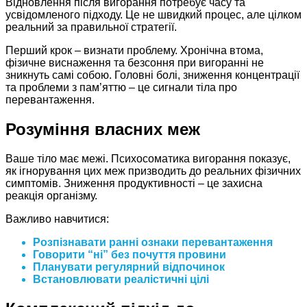
Відновлення після вигорання потребує часу та
усвідомленого підходу. Це не швидкий процес, але цілком
реальний за правильної стратегії.
Перший крок – визнати проблему. Хронічна втома,
фізичне виснаження та безсоння при вигоранні не
зникнуть самі собою. Головні болі, зниження концентрації
та проблеми з пам’яттю – це сигнали тіла про
перевантаження.
Розуміння власних меж
Ваше тіло має межі. Психосоматика вигорання показує,
як ігнорування цих меж призводить до реальних фізичних
симптомів. Зниження продуктивності – це захисна
реакція організму.
Важливо навчитися:
Розпізнавати ранні ознаки перевантаження
Говорити “ні” без почуття провини
Планувати регулярний відпочинок
Встановлювати реалістичні цілі