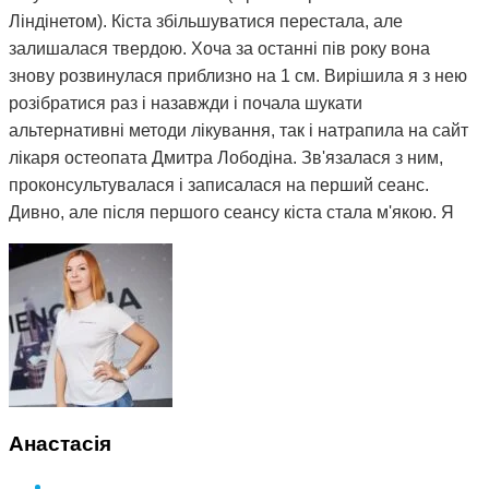
Ліндінетом). Кіста збільшуватися перестала, але
залишалася твердою. Хоча за останні пів року вона
знову розвинулася приблизно на 1 см. Вирішила я з нею
розібратися раз і назавжди і почала шукати
альтернативні методи лікування, так і натрапила на сайт
лікаря остеопата Дмитра Лободіна. Зв'язалася з ним,
проконсультувалася і записалася на перший сеанс.
Дивно, але після першого сеансу кіста стала м'якою. Я
почала відвідувати сеанси за призначенням Дмитра і
через 3 місяці вона повністю розсмокталася. Як це
працює, взагалі не розумію. Те, чого ліки не змогли
зробити за півтора року, зміг зробити Дмитро і за такий
невеликий термін. Лікар у поліклініці сказав, що мені
просто пощастило і я на досвідченого фахівця
натрапила. А ще кажуть, що здоров'я за гроші не купиш.
Я ось купила і спасибі за це вам Дмитро.
Анастасія