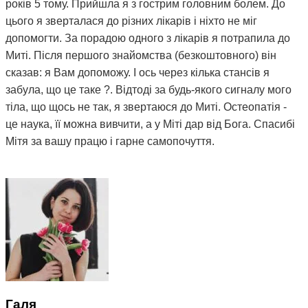
років 5 тому. Прийшла я з гострим головним болем. До
цього я зверталася до різних лікарів і ніхто не міг
допомогти. За порадою одного з лікарів я потрапила до
Миті. Після першого знайомства (безкоштовного) він
сказав: я Вам допоможу. І ось через кілька стансів я
забула, що це таке ?. Відтоді за будь-якого сигналу мого
тіла, що щось не так, я звертаюся до Миті. Остеопатія -
це наука, її можна вивчити, а у Міті дар від Бога. Спасибі
Мітя за вашу працю і гарне самопочуття.
Галя