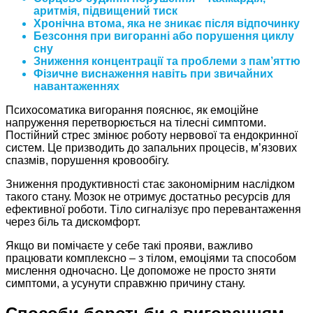
аритмія, підвищений тиск
Хронічна втома, яка не зникає після відпочинку
Безсоння при вигоранні або порушення циклу
сну
Зниження концентрації та проблеми з пам’яттю
Фізичне виснаження навіть при звичайних
навантаженнях
Психосоматика вигорання пояснює, як емоційне
напруження перетворюється на тілесні симптоми.
Постійний стрес змінює роботу нервової та ендокринної
систем. Це призводить до запальних процесів, м’язових
спазмів, порушення кровообігу.
Зниження продуктивності стає закономірним наслідком
такого стану. Мозок не отримує достатньо ресурсів для
ефективної роботи. Тіло сигналізує про перевантаження
через біль та дискомфорт.
Якщо ви помічаєте у себе такі прояви, важливо
працювати комплексно – з тілом, емоціями та способом
мислення одночасно. Це допоможе не просто зняти
симптоми, а усунути справжню причину стану.