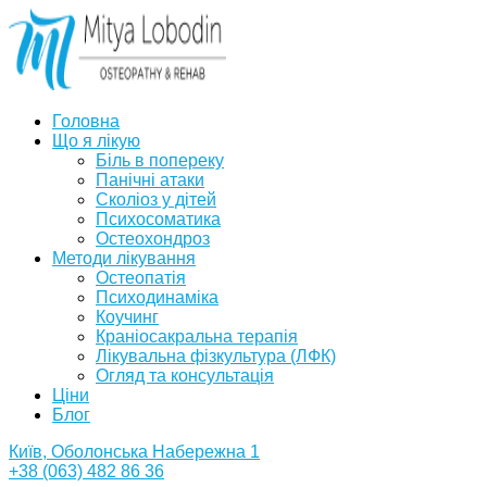
Головна
Що я лікую
Біль в попереку
Панічні атаки
Сколіоз у дітей
Психосоматика
Остеохондроз
Методи лікування
Остеопатія
Психодинаміка
Коучинг
Краніосакральна терапія
Лікувальна фізкультура (ЛФК)
Огляд та консультація
Ціни
Блог
Київ, Оболонська Набережна 1
+38 (063) 482 86 36