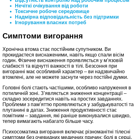
Відсутність контролю над робочим процесом
Нечіткі очікування від роботи
Токсичне робоче середовище
Надмірна відповідальність без підтримки
Ігнорування власних потреб
Симптоми вигорання
Хронічна втома стає постійним супутником. Ви
прокидаєтеся виснаженими, навіть якщо спали вісім
годин. Фізичне виснаження проявляється у м’язовій
слабкості та відчутті важкості в тілі. Безсоння при
вигоранні має особливий характер – ви надзвичайно
втомлені, але не можете заснути через постійні думки.
Головні болі стають частішими, особливо напруження в
потиличній зоні. З’являється зниження концентрації –
складно зосередитися навіть на простих завданнях.
Проблеми з пам’яттю проявляються у забудькуватості та
плутанині в датах. Зниження продуктивності стає
помітним – завдання, які раніше виконувалися швидко,
тепер вимагають набагато більше часу.
Психосоматика вигорання включає різноманітні тілесні
симптоми без очевидних медичних причин: болі в серці,