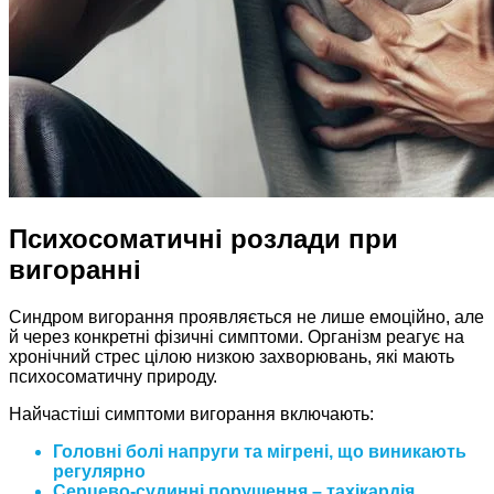
Психосоматичні розлади при
вигоранні
Синдром вигорання проявляється не лише емоційно, але
й через конкретні фізичні симптоми. Організм реагує на
хронічний стрес цілою низкою захворювань, які мають
психосоматичну природу.
Найчастіші симптоми вигорання включають:
Головні болі напруги та мігрені, що виникають
регулярно
Серцево-судинні порушення – тахікардія,