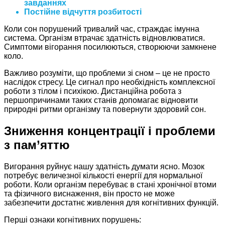
завданнях
Постійне відчуття розбитості
Коли сон порушений тривалий час, страждає імунна
система. Організм втрачає здатність відновлюватися.
Симптоми вігорання посилюються, створюючи замкнене
коло.
Важливо розуміти, що проблеми зі сном – це не просто
наслідок стресу. Це сигнал про необхідність комплексної
роботи з тілом і психікою. Дистанційна робота з
першопричинами таких станів допомагає відновити
природні ритми організму та повернути здоровий сон.
Зниження концентрації і проблеми
з пам’яттю
Вигорання руйнує нашу здатність думати ясно. Мозок
потребує величезної кількості енергії для нормальної
роботи. Коли організм перебуває в стані хронічної втоми
та фізичного виснаження, він просто не може
забезпечити достатнє живлення для когнітивних функцій.
Перші ознаки когнітивних порушень: