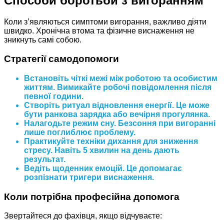
Способи боротьби з вигоранням
Коли з’являються симптоми вигорання, важливо діяти
швидко. Хронічна втома та фізичне виснаження не
зникнуть самі собою.
Стратегії самодопомоги
Встановіть чіткі межі між роботою та особистим
життям. Вимикайте робочі повідомлення після
певної години.
Створіть ритуал відновлення енергії. Це може
бути ранкова зарядка або вечірня прогулянка.
Налагодьте режим сну. Безсоння при вигоранні
лише поглиблює проблему.
Практикуйте техніки дихання для зниження
стресу. Навіть 5 хвилин на день дають
результат.
Ведіть щоденник емоцій. Це допомагає
розпізнати тригери виснаження.
Коли потрібна професійна допомога
Звертайтеся до фахівця, якщо відчуваєте: