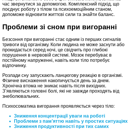
час звернутися за допомогою. Комплексний підхід, що
поєднує роботу з тілом та психоемоційним станом,
допоможе відновити життєві сили та знайти баланс.
Проблеми зі сном при вигоранні
Безсоння при вигоранні стає одним із перших сигналів
тривоги від організму. Коли людина не може заснути або
прокидається серед ночі, це свідчить про глибокі
порушення в нервовій системі. Мозок перебуває в
постійному напруженні, навіть коли тіло потребує
відпочинку.
Розлади сну запускають ланцюгову реакцію в організмі.
Фізичне виснаження накопичується день за днем.
Хронічна втома не зникає навіть після вихідних.
З’являються головні болі, які не завжди проходять від
знеболювальних.
Психосоматика вигорання проявляється через тіло:
Зниження концентрації уваги на роботі
Проблеми з пам’яттю навіть у простих ситуаціях
Зниження продуктивності при тих самих