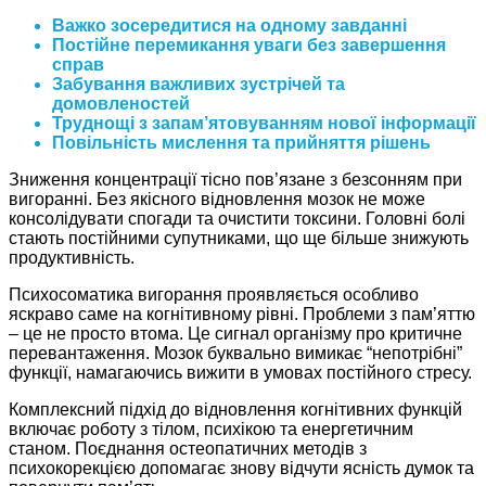
Важко зосередитися на одному завданні
Постійне перемикання уваги без завершення
справ
Забування важливих зустрічей та
домовленостей
Труднощі з запам’ятовуванням нової інформації
Повільність мислення та прийняття рішень
Зниження концентрації тісно пов’язане з безсонням при
вигоранні. Без якісного відновлення мозок не може
консолідувати спогади та очистити токсини. Головні болі
стають постійними супутниками, що ще більше знижують
продуктивність.
Психосоматика вигорання проявляється особливо
яскраво саме на когнітивному рівні. Проблеми з пам’яттю
– це не просто втома. Це сигнал організму про критичне
перевантаження. Мозок буквально вимикає “непотрібні”
функції, намагаючись вижити в умовах постійного стресу.
Комплексний підхід до відновлення когнітивних функцій
включає роботу з тілом, психікою та енергетичним
станом. Поєднання остеопатичних методів з
психокорекцією допомагає знову відчути ясність думок та