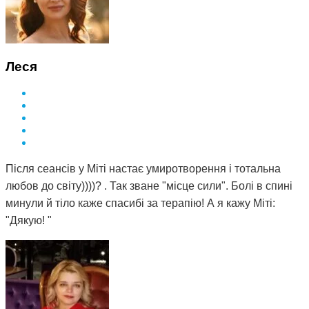
Леся
Після сеансів у Міті настає умиротворення і тотальна
любов до світу))))? . Так зване "місце сили". Болі в спині
минули й тіло каже спасибі за терапію! А я кажу Міті:
"Дякую! "