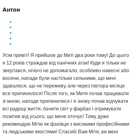
Антон
Усім привіт! Я прийшов до Миті два роки тому! До цього
я 12 років страждав від панічних атак! Куди я тільки не
звертався, нічого не допомагало, особливо навесні або
восени, напади були настільки сильними, що мені
здавалося, що не переживу, але через півтора місяця
все припинялося! Після того, як Митя почав працювати
зі мною, напади припинилися і я знову почав відчувати
всі радощі життя, бачити світ у фарбах і отримувати
позитив від усього, що мене оточує! Тому дуже
рекомендую Мітю як фахівця з високими професійними
та людськими якостями! Спасибі Вам Мітя, ви мені