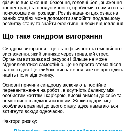
фізичне виснаження, безсоння, головні болі, зниження
концентрації та продуктивності, проблеми з пам’яттю та
психосоматичні розлади. Розпізнавання цих ознак на
ранніх стадіях може допомогти запобігти подальшому
розвитку стану та знайти ефективні шляхи відновлення.
Що таке синдром вигорання
Синдром вигорання – це стан фізичного та емоційного
виснаження, який виникає через тривалий стрес.
Організм витрачає всі ресурси і більше не може
відновлюватися самостійно. Це не просто втома після
важкого дня. Це глибоке виснаження, яке не проходить
навіть після відпочинку.
Основні причини синдрому включають постійне
перевантаження на роботі, відсутність балансу між
особистим життям і кар’єрою, високі вимоги до себе та
неможливість відмовити іншим. Жінки-підприємці
особливо вразливі до цього стану, адже намагаються
встигнути всюди одночасно.
Фактори ризику: