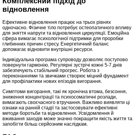
Комплексний підхід до
відновлення
Ефективне відновлення працює на трьох рівнях
одночасно. Фізичне тіло потребує остеопатичного впливу
для зняття напруги та відновлення циркуляції. Емоційна
сфера вимагає психологічної підтримки для проробки
глибинних причин стресу. Енергетичний баланс
допомагає відновити внутрішні ресурси.
Індивідуальна програма супроводу дозволяє поступово
повернути гармонію. Регулярні зустрічі кожні 5-7 днів
забезпечують стабільний прогрес. Робота з
переконаннями та звичками створює міцний фундамент
для профілактики нових епізодів вигорання.
Симптоми вигорання, такі як хронічна втома, безсоння,
зниження концентрації та психосоматичні розлади,
вимагають своєчасного втручання. Важливо виявляти ці
ознаки на ранній стадії та застосовувати ефективні
методи боротьби та відновлення. Усвідомлення й
вживання заходів може значно покращити якість життя та
запобігти більш серйозним наслідкам.